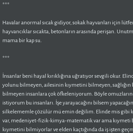
***
Havalar anormal sıcak gidiyor, sokak hayvanları için lütfen
hayvancıklar sıcakta, betonların arasında perişan. Unutma
mama bir kap su.
***
İnsanlar beni hayal kırıklığına uğratıyor sevgili okur. El
yolunu bilmeyen, ailesinin kıymetini bilmeyen, sağlığın
bilmeyen insanlara çok öfkeleniyorum. Böyle omuzların
istiyorum bu insanları. İşe yarayacağını bilsem yapaca
silkelememle çözülür mü emin değilim. Elinde mis gibi kad
var, medeniyet-fizik-kimya-matematik var ama kıymeti bi
kıymetini bilmiyorlar ve elden kaçtığında da iş işten geçm