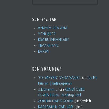
SON YAZILAR
ANAYIM BEN ANA
YENİ İŞLER
KİM BU İNSANLAR?
TIMARHANE
EVRİM
SON YORUMLAR
“GELMEYEN” VEDA YAZISI!
için
Joy Fm
hüsranı | kelimeperisi
U Dönerim….
için
KENDİ ÖZEL
GÜVENLİĞİM | Mehtap Erel
ZOR BİR HAFTA SONU
için
sevdali
KASABANIN CADILARI
için
:)