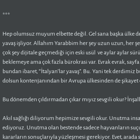
***
Hep olumsuz muyum elbette değil. Gel sana başka ülke de 
yavaş işliyor. Allahım Yarabbim her şey uzun uzun, her şey
çok şey dijitale geçmediği için eski usül ve aylar aylar sür
beklemeye ama çok fazla bürokrasi var. Evrak evrak, sayfa
bundan ibaret, “İtalyan’lar yavaş”. Bu. Yani tek derdimiz 
dolsun kontenjanından bir Avrupa ülkesinden de şikayet
Bu dönemden çıldırmadan çıkar mıyız sevgili okur? İnşa
Akıl sağlığı diliyorum hepimize sevgili okur. Unutma ins
ediyoruz. Unutma olan bestende sadece hayvanların suçu
kararların sonuçlarıyla yüzleşmesi gerekiyor. Evet, arada 