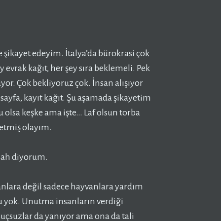
şikayet edeyim. İtalya’da bürokrasi çok
 evrak kağıt, her şey sıra beklemeli. Pek
üyor. Çok bekliyoruz çok. İnsan alışıyor
 sayfa, kayıt kağıt. Şu aşamada şikayetim
bu olsa keşke ama işte… Laf olsun torba
 etmiş olayım.
llah diyorum.
anlara değil sadece hayvanlara yardım
 yok. Unutma insanların verdiği
suçsuzlar da yanıyor ama ona da tali