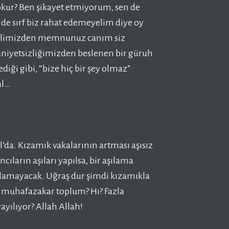
okur? Ben şikayet etmiyorum, sen de
e sırf biz rahat edemeyelim diye oy
z halimizden memnunuz canım siz
niyetsizliğimizden beslenen bir güruh
iği gibi, “bize hiç bir şey olmaz”
al…
ul’da. Kızamık vakalarının artması aşısız
ıların aşıları yapılsa, bir aşılama
rtlamayacak. Uğraş dur şimdi kızamıkla
sıl muhafazakar toplum? Hı? Fazla
ayılıyor? Allah Allah!