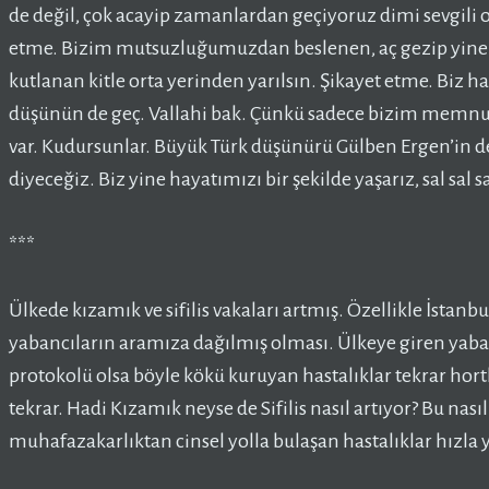
de değil, çok acayip zamanlardan geçiyoruz dimi sevgili 
etme. Bizim mutsuzluğumuzdan beslenen, aç gezip yine d
kutlanan kitle orta yerinden yarılsın. Şikayet etme. Bi
düşünün de geç. Vallahi bak. Çünkü sadece bizim memnu
var. Kudursunlar. Büyük Türk düşünürü Gülben Ergen’in ded
diyeceğiz. Biz yine hayatımızı bir şekilde yaşarız, sal sal s
***
Ülkede kızamık ve sifilis vakaları artmış. Özellikle İstanb
yabancıların aramıza dağılmış olması. Ülkeye giren yabanc
protokolü olsa böyle kökü kuruyan hastalıklar tekrar ho
tekrar. Hadi Kızamık neyse de Sifilis nasıl artıyor? Bu na
muhafazakarlıktan cinsel yolla bulaşan hastalıklar hızla y