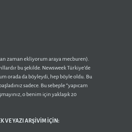
zaman zaman ekliyorum araya mecburen).
ıllardır bu şekilde. Newsweek Türkiye’de
um orada da böyleydi, hep böyle oldu. Bu
başladınız sadece. Bu sebeple “yapıcam
ayınız, o benim için yaklaşık 20
 VE YAZI ARŞİVİM İÇİN: