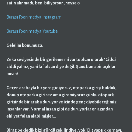
satın alınmadı, beni biliyorsun, neyse o
Burası Foon medya instagram
Burası Foon medya Youtube
Gelelim konumuza.
Zeka seviyesinde bir gerileme mi var toplum olarak? Ciddi
ciddi yalnız, yani laf olsun diye değil. Şunu bana bir açıklar
mısın?
Geçen arabayla bir yere gidiyoruz, otoparka girişi bulduk,
dönüp otoparka giricez ama giremiyoruz çünkü otopark
girişinde bir araba duruyor ve içinde genç diyebileceğimiz
insanlar var. Normal insan gibi de duruyorlar en azından
ehliyet falan alabilmişler…
Biraz bekledik bizi gördü çekilir diye, yok! Dıt yaptık kornayı,