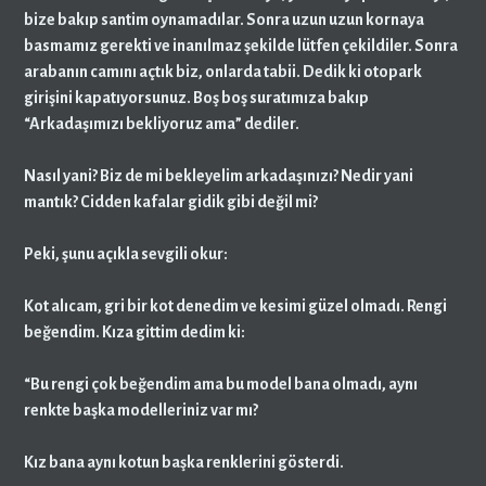
bize bakıp santim oynamadılar. Sonra uzun uzun kornaya
basmamız gerekti ve inanılmaz şekilde lütfen çekildiler. Sonra
arabanın camını açtık biz, onlarda tabii. Dedik ki otopark
girişini kapatıyorsunuz. Boş boş suratımıza bakıp
“Arkadaşımızı bekliyoruz ama” dediler.
Nasıl yani? Biz de mi bekleyelim arkadaşınızı? Nedir yani
mantık? Cidden kafalar gidik gibi değil mi?
Peki, şunu açıkla sevgili okur:
Kot alıcam, gri bir kot denedim ve kesimi güzel olmadı. Rengi
beğendim. Kıza gittim dedim ki:
“Bu rengi çok beğendim ama bu model bana olmadı, aynı
renkte başka modelleriniz var mı?
Kız bana aynı kotun başka renklerini gösterdi.