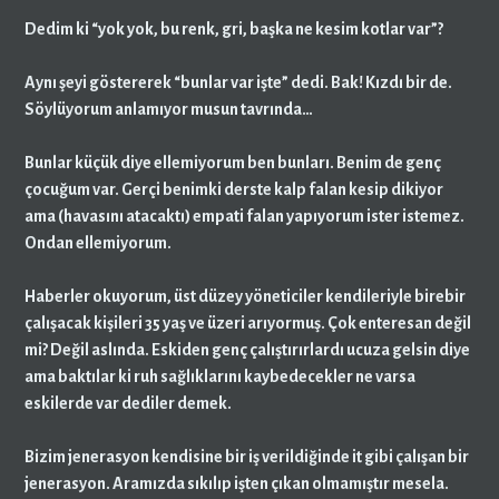
Dedim ki “yok yok, bu renk, gri, başka ne kesim kotlar var”?
Aynı şeyi göstererek “bunlar var işte” dedi. Bak! Kızdı bir de.
Söylüyorum anlamıyor musun tavrında…
Bunlar küçük diye ellemiyorum ben bunları. Benim de genç
çocuğum var. Gerçi benimki derste kalp falan kesip dikiyor
ama (havasını atacaktı) empati falan yapıyorum ister istemez.
Ondan ellemiyorum.
Haberler okuyorum, üst düzey yöneticiler kendileriyle birebir
çalışacak kişileri 35 yaş ve üzeri arıyormuş. Çok enteresan değil
mi? Değil aslında. Eskiden genç çalıştırırlardı ucuza gelsin diye
ama baktılar ki ruh sağlıklarını kaybedecekler ne varsa
eskilerde var dediler demek.
Bizim jenerasyon kendisine bir iş verildiğinde it gibi çalışan bir
jenerasyon. Aramızda sıkılıp işten çıkan olmamıştır mesela.