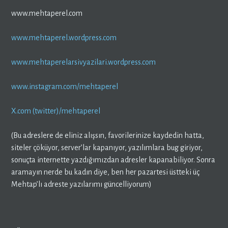
www.mehtaperel.com
www.mehtaperel.wordpress.com
www.mehtaperelarsivyazilari.wordpress.com
www.instagram.com/mehtaperel
X.com (twitter)/mehtaperel
(Bu adreslere de eliniz alışsın, favorilerinize kaydedin hatta,
siteler çöküyor, server’lar kapanıyor, yazılımlara bug giriyor,
sonuçta internette yazdığımızdan adresler kapanabiliyor. Sonra
aramayın nerde bu kadın diye, ben her pazartesi üstteki üç
Mehtap’lı adreste yazılarımı güncelliyorum)