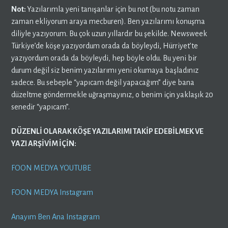
Not:
Yazılarımla yeni tanışanlar için bu not (bu notu zaman
zaman ekliyorum araya mecburen). Ben yazılarımı konuşma
diliyle yazıyorum. Bu çok uzun yıllardır bu şekilde. Newsweek
Türkiye’de köşe yazıyordum orada da böyleydi, Hürriyet’te
yazıyordum orada da böyleydi, hep böyle oldu. Bu yeni bir
durum değil siz benim yazılarımı yeni okumaya başladınız
sadece. Bu sebeple “yapıcam değil yapacağım” diye bana
düzeltme göndermekle uğraşmayınız, o benim için yaklaşık 20
senedir “yapıcam”.
DÜZENLİ OLARAK KÖŞE YAZILARIMI TAKİP EDEBİLMEK VE
YAZI ARŞİVİM İÇİN:
FOON MEDYA YOUTUBE
FOON MEDYA Instagram
Anayım Ben Ana Instagram