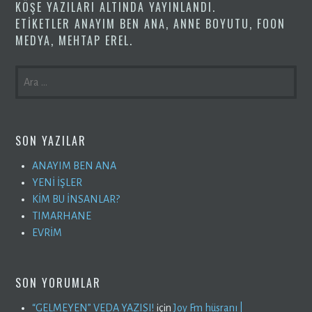
KÖŞE YAZILARI
ALTINDA YAYINLANDI.
ETIKETLER
ANAYIM BEN ANA
,
ANNE BOYUTU
,
FOON
MEDYA
,
MEHTAP EREL
.
ARAMA:
SON YAZILAR
ANAYIM BEN ANA
YENİ İŞLER
KİM BU İNSANLAR?
TIMARHANE
EVRİM
SON YORUMLAR
“GELMEYEN” VEDA YAZISI!
için
Joy Fm hüsranı |