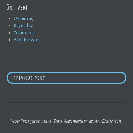
ÜST VERI
Oturum aç
Kayıt akışı
Yorum akışı
WordPress.org
YAZI
YENİ İŞLER
PREVIOUS POST
GEZINMESI
WordPress gururla sunar
Tema:
Automattic
tarafından Escutcheon.