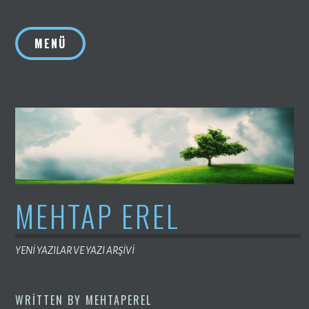
İçeriğe
geç
MENÜ
MEHTAP EREL
YENİ YAZILAR VE YAZI ARŞİVİ
WRITTEN BY
MEHTAPEREL