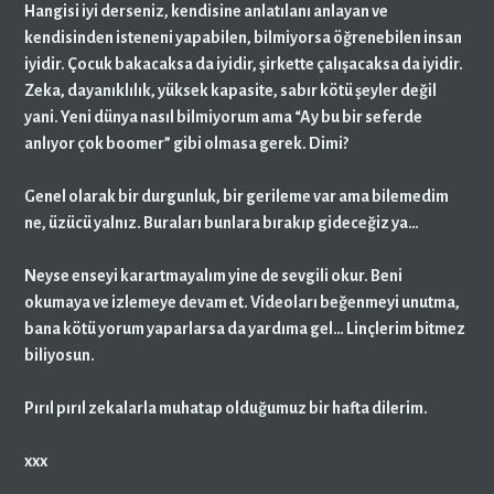
Hangisi iyi derseniz, kendisine anlatılanı anlayan ve
kendisinden isteneni yapabilen, bilmiyorsa öğrenebilen insan
iyidir. Çocuk bakacaksa da iyidir, şirkette çalışacaksa da iyidir.
Zeka, dayanıklılık, yüksek kapasite, sabır kötü şeyler değil
yani. Yeni dünya nasıl bilmiyorum ama “Ay bu bir seferde
anlıyor çok boomer” gibi olmasa gerek. Dimi?
Genel olarak bir durgunluk, bir gerileme var ama bilemedim
ne, üzücü yalnız. Buraları bunlara bırakıp gideceğiz ya…
Neyse enseyi karartmayalım yine de sevgili okur. Beni
okumaya ve izlemeye devam et. Videoları beğenmeyi unutma,
bana kötü yorum yaparlarsa da yardıma gel… Linçlerim bitmez
biliyosun.
Pırıl pırıl zekalarla muhatap olduğumuz bir hafta dilerim.
xxx