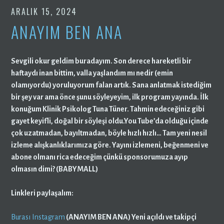
ARALIK 15, 2024
ANAYIM BEN ANA
Sevgili okur
geldim buradayım. Son derece hareketli bir
haftaydı inan bittim, valla yaşlandım mı nedir (emin
olamıyordu) yoruluyorum falan artık. Sana anlatmak istediğim
bir şey var ama önce şunu söyleyeyim, ilk program yayında. İlk
konuğum Klinik Psikolog Tuna Tüner. Tahmin edeceğiniz gibi
gayet keyifli, doğal bir söyleşi oldu.You Tube’da olduğu içinde
çok uzatmadan, bayıltmadan, böyle hızlı hızlı… Tam yeni nesil
izleme alışkanlıklarımıza göre. Yayını izlemeni, beğenmeni ve
abone olmanı rica edeceğim çünkü sponsorumuza ayıp
olmasın dimi? (BABYMALL)
Linkleri paylaşalım:
Burası Instagram
(
ANAYIM BEN ANA) Y
eni açıldı ve takipçi