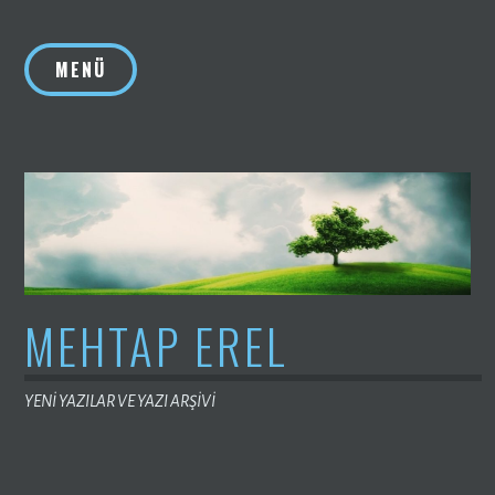
İçeriğe
geç
MENÜ
MEHTAP EREL
YENİ YAZILAR VE YAZI ARŞİVİ