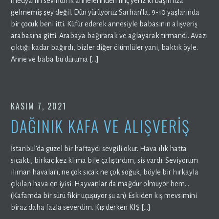
medyanın sevindirik annelerinden linç yeriz ki başımıza
gelmemiş şey değil. Dün yürüyoruz Sarhan’la, 9-10 yaşlarında
bir çocuk beni itti. Küfür ederek annesiyle babasının alışveriş
arabasına gitti. Arabaya bağırarak ve ağlayarak tırmandı. Avazı
çıktığı kadar bağırdı, bizler diğer ölümlüler yani, baktık öyle.
Anne ve baba bu duruma […]
KASIM 7, 2021
DAĞINIK KAFA VE ALIŞVERİŞ
İstanbul’da güzel bir haftaydı sevgili okur. Hava ılık hatta
sıcaktı, birkaç kez klima bile çalıştırdım, sis vardı. Seviyorum
ılıman havaları, ne çok sıcak ne çok soğuk, böyle bir hırkayla
çıkılan hava en iyisi. Hayvanlar da mağdur olmuyor hem…
(Kafamda bir sürü fikir uçuşuyor şu an) Eskiden kış mevsimini
biraz daha fazla severdim. Kış derken KIŞ […]