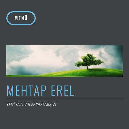
İçeriğe
geç
MENÜ
MEHTAP EREL
YENİ YAZILAR VE YAZI ARŞİVİ