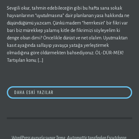
Sevgili okur, tahmin edebileceğin gibi bu hafta sana sokak
hayvanlarının “uyutulmasına” dair planlanan yasa hakkında ne
düşündüğümü yazıcam. Çünkü madem “herrrkesin” bir fikri var
bari biz mürekkep yalamış kitle de fikrimizi söyleyelim ki
denge olsun dimi? Öncelikle dürüst ve net olalım. Uyutmaktan
kasıt ayağında sallayıp yavaşça yatağa yerleştirmek
olmadığına göre öldürmekten bahsediyoruz. ÖL-DÜR-MEK!
Tartışılan konu; […]
YAZI
DAHA ESKI YAZILAR
GEZINMESI
WordPress gururla sunar
Tema:
Automattic
tarafından Escutcheon.