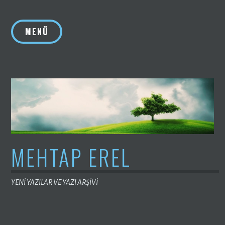
İçeriğe
geç
MENÜ
MEHTAP EREL
YENİ YAZILAR VE YAZI ARŞİVİ