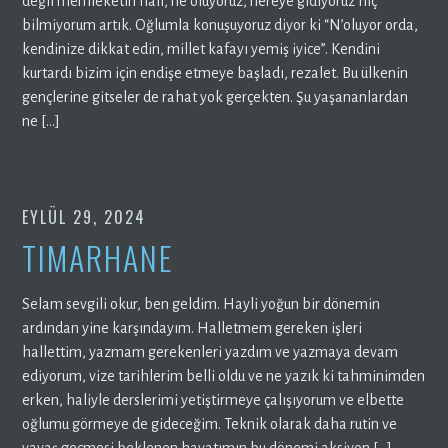
değil memleketin hali, ne oluyoruz, nereye gidiyoruz hiç
bilmiyorum artık. Oğlumla konuşuyoruz diyor ki “N’oluyor orda,
kendinize dikkat edin, millet kafayı yemiş iyice”. Kendini
kurtardı bizim için endişe etmeye başladı, rezalet. Bu ülkenin
gençlerine gitseler de rahat yok gerçekten. Şu yaşananlardan
ne […]
EYLÜL 29, 2024
TIMARHANE
Selam sevgili okur, ben geldim. Hayli yoğun bir dönemin
ardından yine karşındayım. Halletmem gereken işleri
hallettim, yazmam gerekenleri yazdım ve yazmaya devam
ediyorum, vize tarihlerim belli oldu ve ne yazık ki tahminimden
erken, haliyle derslerimi yetiştirmeye çalışıyorum ve elbette
oğlumu görmeye de gideceğim. Teknik olarak daha rutin ve
yavaş geçmesi beklenen hayatımın bu dönemi aksiyon […]