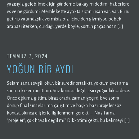
yazısıyla gelebilmek için gündeme bakayım dedim, haberlere
vs ve ne gördüm? Memlekette ayakta sıçan insan var. Var. Bunu
getirip vatandaşlık vermişiz biz. İçine don giymiyor, bebek
arabası iterken, durduğu yerde böyle, şortun paçasından […]
TEMMUZ 7, 2024
YOĞUN BİR AYDI
Selam sana sevgili okur, bir süredir ortalıkta yoktum evet ama
sanma ki seni unuttum. Söz konusu değil, aşırı yoğunluk sadece.
Önce oğluma gittim, biraz orada zaman geçirdik ve sonra
dönüp final sınavlarıma çalıştım ve başka bazı projeler söz
konusu olunca o işlerle ilgilenmem gerekti… Nasıl ama
“projeler”, çok havalı değil mi? Dikkatimi çekti, bu kelimeyi […]