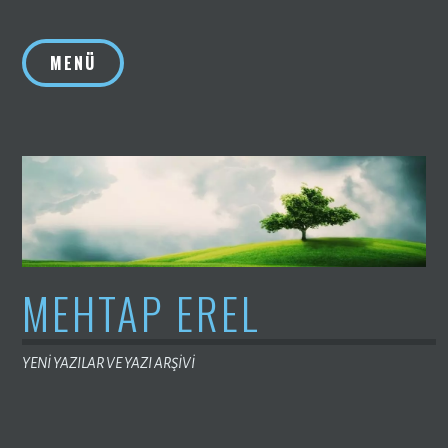
İçeriğe
geç
MENÜ
MEHTAP EREL
YENİ YAZILAR VE YAZI ARŞİVİ