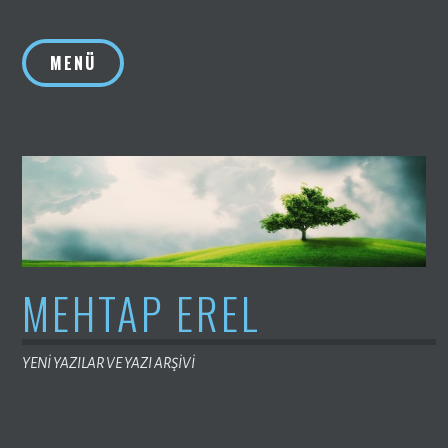
İçeriğe
geç
MENÜ
MEHTAP EREL
YENİ YAZILAR VE YAZI ARŞİVİ