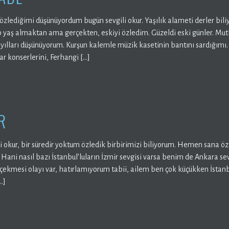
 özlediğimi düşünüyordum bugün sevgili okur. Yaşılık alameti derler bi
yaş almaktan ama gerçekten, eskiyi özledim. Güzeldi eski günler. Mutl
 yılları düşünüyorum. Kurşun kalemle müzik kasetinin bantını sardığımı.
ar konserlerini, Ferhangi […]
R
 okur, bir süredir yoktum özledik birbirimizi biliyorum. Hemen sana ö
Hani nasıl bazı İstanbul’luların İzmir sevgisi varsa benim de Ankara se
 çekmesi olayı var, hatırlamıyorum tabii, ailem ben çok küçükken İsta
…]