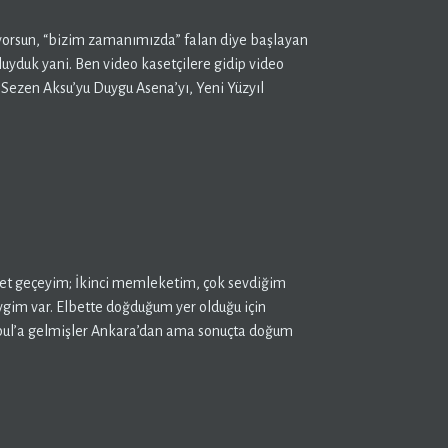
liyorsun, “bizim zamanımızda” falan diye başlayan
uyduk yani. Ben video kasetçilere gidip video
 Sezen Aksu’yu Duygu Asena’yı, Yeni Yüzyıl
zet geçeyim; İkinci memleketim, çok sevdiğim
vgim var. Elbette doğduğum yer olduğu için
nbul’a gelmişler Ankara’dan ama sonuçta doğum