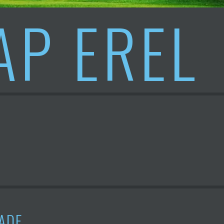
AP EREL
ADE