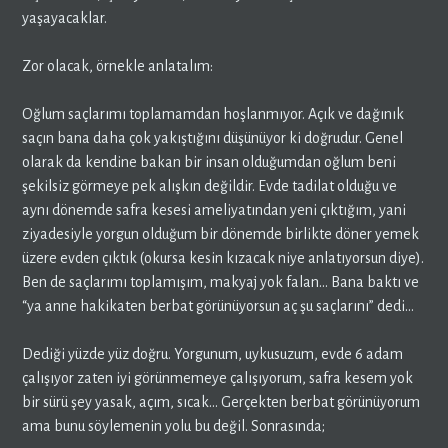
yaşayacaklar.
Zor olacak, örnekle anlatalım:
Oğlum saçlarımı toplamamdan hoşlanmıyor. Açık ve dağınık
saçın bana daha çok yakıştığını düşünüyor ki doğrudur. Genel
olarak da kendine bakan bir insan olduğumdan oğlum beni
şekilsiz görmeye pek alışkın değildir. Evde tadilat olduğu ve
aynı dönemde safra kesesi ameliyatından yeni çıktığım, yani
ziyadesiyle yorgun olduğum bir dönemde birlikte döner yemek
üzere evden çıktık (okursa kesin kızacak niye anlatıyorsun diye).
Ben de saçlarımı toplamışım, makyaj yok falan… Bana baktı ve
“ya anne hakikaten berbat görünüyorsun aç şu saçlarını” dedi…
Dediği yüzde yüz doğru. Yorgunum, uykusuzum, evde 6 adam
çalışıyor zaten iyi görünmemeye çalışıyorum, safra kesem yok
bir sürü şey yasak, açım, sıcak… Gerçekten berbat görünüyorum
ama bunu söylemenin yolu bu değil. Sonrasında;