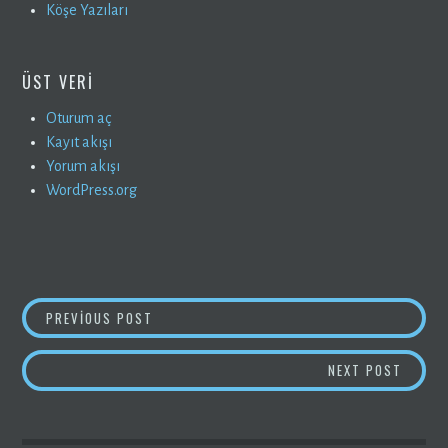
Köşe Yazıları
ÜST VERI
Oturum aç
Kayıt akışı
Yorum akışı
WordPress.org
YAZI
DAYAN
PREVIOUS POST
GEZINMESI
SON YA
NEXT POST