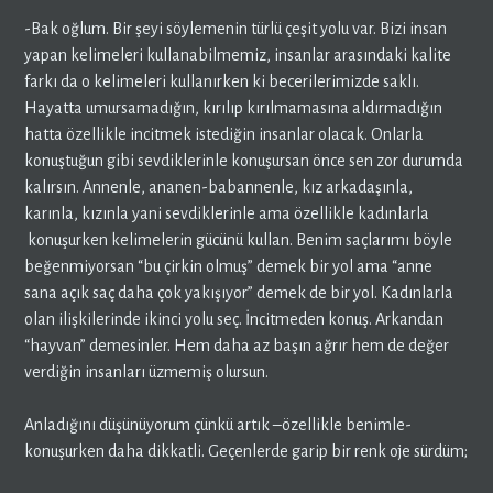
-Bak oğlum. Bir şeyi söylemenin türlü çeşit yolu var. Bizi insan
yapan kelimeleri kullanabilmemiz, insanlar arasındaki kalite
farkı da o kelimeleri kullanırken ki becerilerimizde saklı.
Hayatta umursamadığın, kırılıp kırılmamasına aldırmadığın
hatta özellikle incitmek istediğin insanlar olacak. Onlarla
konuştuğun gibi sevdiklerinle konuşursan önce sen zor durumda
kalırsın. Annenle, ananen-babannenle, kız arkadaşınla,
karınla, kızınla yani sevdiklerinle ama özellikle kadınlarla
konuşurken kelimelerin gücünü kullan. Benim saçlarımı böyle
beğenmiyorsan “bu çirkin olmuş” demek bir yol ama “anne
sana açık saç daha çok yakışıyor” demek de bir yol. Kadınlarla
olan ilişkilerinde ikinci yolu seç. İncitmeden konuş. Arkandan
“hayvan” demesinler. Hem daha az başın ağrır hem de değer
verdiğin insanları üzmemiş olursun.
Anladığını düşünüyorum çünkü artık –özellikle benimle-
konuşurken daha dikkatli. Geçenlerde garip bir renk oje sürdüm;