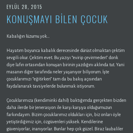
EYLÜL 28, 2015
KONUŞMAYI BİLEN ÇOCUK
Kabalığın lüzumu yok…
Hayatım boyunca kabalık derecesinde dürüst olmaktan çektim
sevgili okur. Çektim evet. Bu yazıyı “evirip çevirmeden” donk
diye lafın ortasından konuşan birinin yazdığını aklında tut. Yani
masanın diğer tarafında neler yaşanıyor biliyorum. İşte
çocuklarımızı “eğitirken” tam da bu bakış açısından
faydalanarak tavsiyelerde bulunmak istiyorum.
Çocuklarımıza (kendiminki dahil) baktığımda gerçekten bizden
daha ilerde bir jenerasyon ile karşı karşıya olduğumuzun
farkındayım. Bizim çocuklarımız oldukları için, biz onları öyle
yetiştirdiğimiz için, özgüvenleri yüksek. Kendilerine
güveniyorlar, inanıyorlar. Bunlar hep çok güzel. Biraz laubaliler