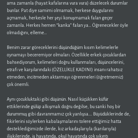
ama zamanla (hayat kafalarına vura vura) düzelecek durumlar
bunlar. Pat diye samimi olmamak, herkese duygularını
açmamak, herkesle her şeyi konuşmamak falan geçer
zamanla. Herkes hemen “kanka” falan ya… Öğrenecekler öyle
olmadığını, elleme…
Benim zarar göreceklerini düşündüğüm kısım kelimelerle
oynamayı beceremiyor olmaları. Özellikle erkek çocuklardan
bahsediyorum, kelimeleri doğru kullanmaları, düşüncelerini,
etrafı ve karşılarındaki (ÖZELLİKLE KADINI) insanı rahatsız
etmeden, incitmeden aktarmayı öğrenmeleri (öğretmemiz)
çok önemli.
Aynı çocukluktaki gibi düşünün. Nasıl küçükken küfür
ettiklerinde gülüp alkışmak doğru değilse, bu sanki hoş bir
durummuş gibi davranmamız çok yanlışsa…. Büyüdüklerinde de,
fikirlerini söylerken kabalaşmalarını tolere ettiğimiz hatta
desteklediğimizde ilerde, kız arkadaşlarıyla (karılarıyla)
ilişkilerinde, iş hayatında, okul hayatında çok sıkıntı