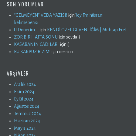
SON YORUMLAR
“GELMEYEN” VEDA YAZISI!
için
Joy Fm hüsranı |
kelimeperisi
U Dönerim….
için
KENDİ ÖZEL GÜVENLİĞİM | Mehtap Erel
ZOR BİR HAFTA SONU
için
sevdali
KASABANIN CADILARI
için
:)
BU KARPUZ BİZİM!
için
nesrinn
ARŞIVLER
Aralık 2024
Ekim 2024
Eylül 2024
Ağustos 2024
Temmuz 2024
Haziran 2024
Mayıs 2024
Nisan 2024