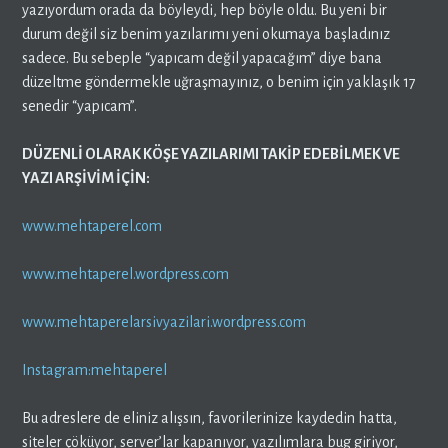
yazıyordum orada da böyleydi, hep böyle oldu. Bu yeni bir
durum değil siz benim yazılarımı yeni okumaya başladınız
sadece. Bu sebeple “yapıcam değil yapacağım” diye bana
düzeltme göndermekle uğraşmayınız, o benim için yaklaşık 17
senedir “yapıcam”.
DÜZENLİ OLARAK KÖŞE YAZILARIMI TAKİP EDEBİLMEK VE
YAZI ARŞİVİM İÇİN:
www.mehtaperel.com
www.mehtaperel.wordpress.com
www.mehtaperelarsivyazilari.wordpress.com
Instagram:mehtaperel
Bu adreslere de eliniz alışsın, favorilerinize kaydedin hatta,
siteler çöküyor, server’lar kapanıyor, yazılımlara bug giriyor,