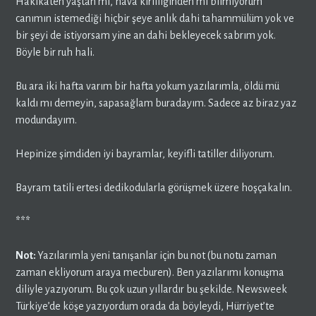
Hakikaten yaştan mı, hava kirliliğinden mi bilmiyorum
canımın istemediği hiçbir şeye anlık dahi tahammülüm yok ve
bir şeyi de istiyorsam yine an dahi bekleyecek sabrım yok.
Böyle bir ruh hali.
Bu ara iki hafta varım bir hafta yokum yazılarımla, öldü mü
kaldı mı demeyin, sapasağlam buradayım. Sadece az biraz yaz
modundayım.
Hepinize şimdiden iyi bayramlar, keyifli tatiller diliyorum.
Bayram tatili ertesi dedikodularla görüşmek üzere hoşçakalın.
***
Not:
Yazılarımla yeni tanışanlar için bu not (bu notu zaman
zaman ekliyorum araya mecburen). Ben yazılarımı konuşma
diliyle yazıyorum. Bu çok uzun yıllardır bu şekilde. Newsweek
Türkiye’de köşe yazıyordum orada da böyleydi, Hürriyet’te