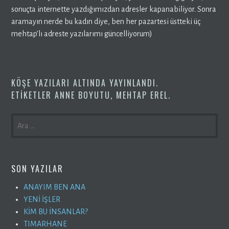
sonuçta internette yazdığımızdan adresler kapanabiliyor. Sonra
aramayın nerde bu kadın diye, ben her pazartesi üstteki üç
mehtap’lı adreste yazılarımı güncelliyorum)
KÖŞE YAZILARI
ALTINDA YAYINLANDI.
ETIKETLER
ANNE BOYUTU
,
MEHTAP EREL
.
ARAMA:
SON YAZILAR
ANAYIM BEN ANA
YENİ İŞLER
KİM BU İNSANLAR?
TIMARHANE