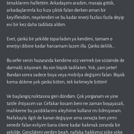
tırnaklarımı hallettim. Arkadaşımı aradım, masaja gittik,
arkadaşlarımla kız kıza çıktık falan derken aman bir
keyiflendim, neşelendim ve bu kadar enerji fazlası fazla deyip
evi bir kez daha tadilata aldım.
Evet, çünkü bir şekilde toparladım ya kendimi, tamam o
enerjiyi dibine kadar harcamam lazım illa. Çünkü delilik…
Bu sefer senin huzurunda kendime söz vermek (ve sözümde de
durmak) istiyorum. Bu son büyük tadilatım. Yok, yani yeter!
Bundan sonra sadece boya veya mobilya değişimi falan. Büyük
kırma dökme yok çünkü bittim, tek kelimeyle bittim!
Ve başlangıç noktasına geri döndüm. Çok yorgunum ve yine
tatile ihtiyacım var. Cefakar kocam beni ne zaman boşayacak,
mahkeme bu yazdıklarımı aleyhime kullanır mı bilmiyorum.
Nafakayla ilgili de kanun değişiyor ama sonuçta ben yirmi
senedir falan evliyim bana ölene kadar bakmak zorunda bir
şekilde. Gençliğimi verdim beah, nafaka hakkımız söke söke