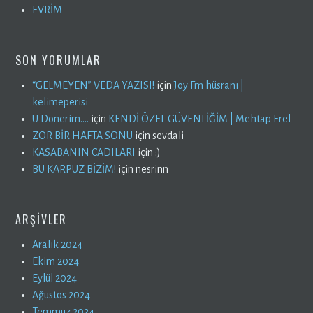
EVRİM
SON YORUMLAR
“GELMEYEN” VEDA YAZISI!
için
Joy Fm hüsranı |
kelimeperisi
U Dönerim….
için
KENDİ ÖZEL GÜVENLİĞİM | Mehtap Erel
ZOR BİR HAFTA SONU
için
sevdali
KASABANIN CADILARI
için
:)
BU KARPUZ BİZİM!
için
nesrinn
ARŞIVLER
Aralık 2024
Ekim 2024
Eylül 2024
Ağustos 2024
Temmuz 2024