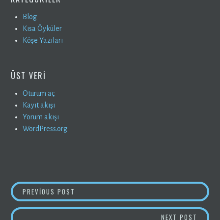
Blog
Kısa Öyküler
Köşe Yazıları
ÜST VERI
Oturum aç
Kayıt akışı
Yorum akışı
WordPress.org
YAZI
GEZEGENİN KANSERİ İNSANLAR
PREVIOUS POST
GEZINMESI
İŞTE G
NEXT POST