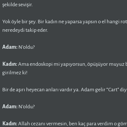
şekilde sevişir.
Yok öyle bir şey. Bir kadın ne yaparsa yapsın o el hangi r
neredeydi takip eder.
Adam:
N’oldu?
Kadın:
Ama endoskopi mi yapıyorsun, öpüşüyor muyuz bell
girilmez ki!
Bir de aşırı heyecan anları vardır ya. Adam gelir “Cart” di
Adam:
N’oldu?
Kadın:
Allah cezanı vermesin, ben kaç para verdim o gö