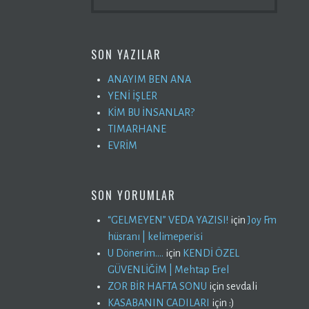
SON YAZILAR
ANAYIM BEN ANA
YENİ İŞLER
KİM BU İNSANLAR?
TIMARHANE
EVRİM
SON YORUMLAR
“GELMEYEN” VEDA YAZISI!
için
Joy Fm
hüsranı | kelimeperisi
U Dönerim….
için
KENDİ ÖZEL
GÜVENLİĞİM | Mehtap Erel
ZOR BİR HAFTA SONU
için
sevdali
KASABANIN CADILARI
için
:)