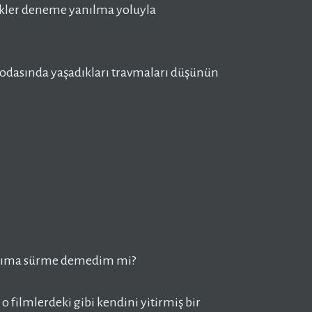
ekler deneme yanılma yoluyla
 odasında yaşadıkları travmaları düşünün
saçıma sürme demedim mi?
o filmlerdeki gibi kendini yitirmiş bir