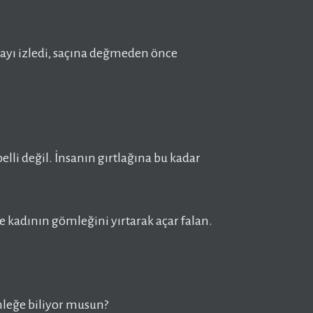
otayı izledi, saçına değmeden önce
i değil. İnsanın gırtlağına bu kadar
ye kadının gömleğini yırtarak açar falan.
mleğe biliyor musun?