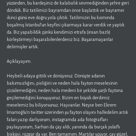
yüzünden, bu kardeşiniz de kalabalık sevmediğinden şehre geri
döndük. Biz tatilimizi bayramdan önce başlattık ve bayramın
ikinci günü eve doğru yola çıktık. Tatilimizin bu kısmında
boşalmış İstanbul’un keyfini çıkarmaya karar verdik ve yaptık
da. Biz yapabildik çünkü kendimizi etrafa (insan bazlı)
körleştirmeyi başarabilenlerdeniz biz. Başaramayanlar
delirmişler artık.
Açıklayayım.
Heybeli adaya gittik ve dönüyoruz. Dönüşte adanın
bakımsızlığını, pisliğini ve neden hala fayton meselesinin
çözülemediğini, neden hala medeni bir şekilde şarjlı faytona
geçilemediğini konuşuyoruz. Bizim en büyük derdimiz
meselemiz bu biliyorsunuz. Hayvanlar. Neyse ben Ekrem
İmamoğlu’n twitter üzerinden şu fayton olayını halledelim artık
falan yazıp darlıyorum, instagramda ada fotoğrafları
paylaşıyorum, Sarhan da çay aldı, yanında da burçak yulaflı
bisküvi, rüzgar da var. Ben tamamım. Martılar uçuyor, çay güzel,