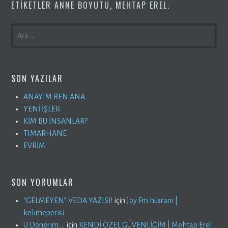
ETIKETLER
ANNE BOYUTU
,
MEHTAP EREL
.
ARAMA:
SON YAZILAR
ANAYIM BEN ANA
YENİ İŞLER
KİM BU İNSANLAR?
TIMARHANE
EVRİM
SON YORUMLAR
“GELMEYEN” VEDA YAZISI!
için
Joy Fm hüsranı |
kelimeperisi
U Dönerim….
için
KENDİ ÖZEL GÜVENLİĞİM | Mehtap Erel