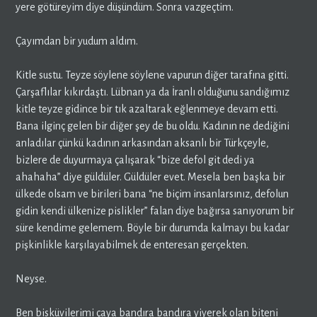
yere götüreyim diye düşündüm. Sonra vazgeçtim.
Çayımdan bir yudum aldım.
Kitle sustu. Teyze söylene söylene vapurun diğer tarafına gitti.
Çarşaflılar kıkırdaştı. Lübnan ya da İranlı olduğunu sandığımız
kitle teyze gidince bir tık azaltarak eğlenmeye devam etti.
Bana ilginç gelen bir diğer şey de bu oldu. Kadının ne dediğini
anladılar çünkü kadının arkasından aksanlı bir Türkçeyle,
bizlere de duyurmaya çalışarak “bize defol git dedi ya
ahahaha” diye güldüler. Güldüler evet. Mesela ben başka bir
ülkede olsam ve birileri bana “ne biçim insanlarsınız, defolun
gidin kendi ülkenize pislikler” falan diye bağırsa sanıyorum bir
süre kendime gelemem. Böyle bir durumda kalmayı bu kadar
pişkinlikle karşılayabilmek de enteresan gerçekten.
Neyse.
Ben bisküvilerimi çaya bandıra bandıra yiyerek olan biteni