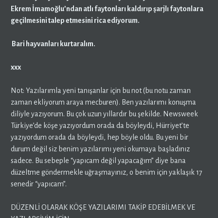
Ekrem İmamoğlu’ndan atlı faytonları kaldırıp şarjlı faytonlara
geçilmesini talep etmesini rica ediyorum.
Bari hayvanları kurtaralım.
xxx
Not: Yazılarımla yeni tanışanlar için bu not (bu notu zaman
zaman ekliyorum araya mecburen). Ben yazılarımı konuşma
diliyle yazıyorum. Bu çok uzun yıllardır bu şekilde. Newsweek
Türkiye’de köşe yazıyordum orada da böyleydi, Hürriyet’te
yazıyordum orada da böyleydi, hep böyle oldu. Bu yeni bir
durum değil siz benim yazılarımı yeni okumaya başladınız
sadece. Bu sebeple “yapıcam değil yapacağım” diye bana
düzeltme göndermekle uğraşmayınız, o benim için yaklaşık 17
senedir “yapıcam”.
DÜZENLİ OLARAK KÖŞE YAZILARIMI TAKİP EDEBİLMEK VE