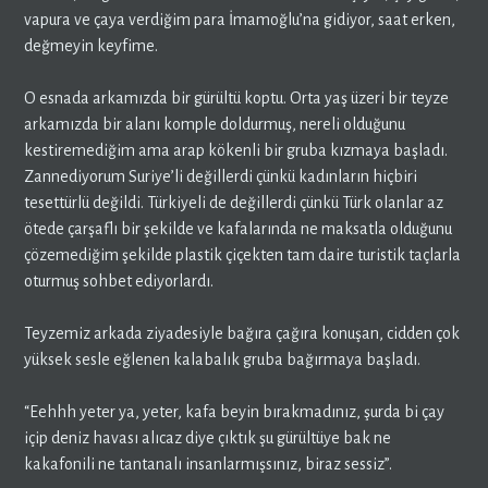
vapura ve çaya verdiğim para İmamoğlu’na gidiyor, saat erken,
değmeyin keyfime.
O esnada arkamızda bir gürültü koptu. Orta yaş üzeri bir teyze
arkamızda bir alanı komple doldurmuş, nereli olduğunu
kestiremediğim ama arap kökenli bir gruba kızmaya başladı.
Zannediyorum Suriye’li değillerdi çünkü kadınların hiçbiri
tesettürlü değildi. Türkiyeli de değillerdi çünkü Türk olanlar az
ötede çarşaflı bir şekilde ve kafalarında ne maksatla olduğunu
çözemediğim şekilde plastik çiçekten tam daire turistik taçlarla
oturmuş sohbet ediyorlardı.
Teyzemiz arkada ziyadesiyle bağıra çağıra konuşan, cidden çok
yüksek sesle eğlenen kalabalık gruba bağırmaya başladı.
“Eehhh yeter ya, yeter, kafa beyin bırakmadınız, şurda bi çay
içip deniz havası alıcaz diye çıktık şu gürültüye bak ne
kakafonili ne tantanalı insanlarmışsınız, biraz sessiz”.