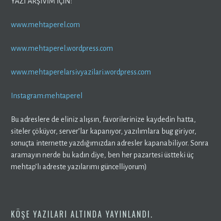
YAZI ARŞİVİM İÇİN:
www.mehtaperel.com
www.mehtaperel.wordpress.com
www.mehtaperelarsivyazilari.wordpress.com
Instagram:mehtaperel
Bu adreslere de eliniz alışsın, favorilerinize kaydedin hatta,
siteler çöküyor, server’lar kapanıyor, yazılımlara bug giriyor,
sonuçta internette yazdığımızdan adresler kapanabiliyor. Sonra
aramayın nerde bu kadın diye, ben her pazartesi üstteki üç
mehtap’lı adreste yazılarımı güncelliyorum)
KÖŞE YAZILARI
ALTINDA YAYINLANDI.