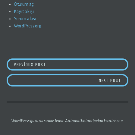
Oturum aç
Kayıt akışı
Yorum akışı
WordPress.org
YAZI
“TÜRK ANNELERI”
PREVIOUS POST
GEZINMESI
GÜZEL
NEXT POST
WordPress gururla sunar
Tema:
Automattic
tarafından Escutcheon.