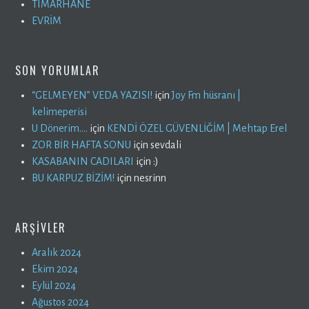
TIMARHANE
EVRİM
SON YORUMLAR
“GELMEYEN” VEDA YAZISI!
için
Joy Fm hüsranı |
kelimeperisi
U Dönerim….
için
KENDİ ÖZEL GÜVENLİĞİM | Mehtap Erel
ZOR BİR HAFTA SONU
için
sevdali
KASABANIN CADILARI
için
:)
BU KARPUZ BİZİM!
için
nesrinn
ARŞIVLER
Aralık 2024
Ekim 2024
Eylül 2024
Ağustos 2024