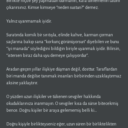
Birlikte hiçbir şey yapmadan durmanın, kafa dinlemenin tadını
çıkarırsınız. Kimse kimseye “neden sustun?” demez.
Yalnız uyanmamak iyidir.
Suratında komik bir sırıtışla, elinde kahve, karman çorman
saçlarına bakıp sana “korkunç görünüyorsun” diyebilen ve bunu
“iyi manada” söylediğini bildiğin biriyle uyanmak iyidir. Bilirsin,
“istersen biraz daha uyu demeye çalışıyordur”.
Aradan geçen yıllar ilişkiye düşman değil, dosttur. Taraflardan
biri manda değilse tanımak insanları birbirinden uzaklaştırmaz
aksine yaklaştırır.
O yüzden uzun ilişkiler ve tükenen sevgiler hakkında
okuduklarınıza inanmayın. O sevgiler kısa da sürse bitecekmiş
bence. Doğru kişiler bir araya gelememiş belli ki…
Doğru kişiyle birlikteyseniz eğer, uzun süren bir birliktelikten