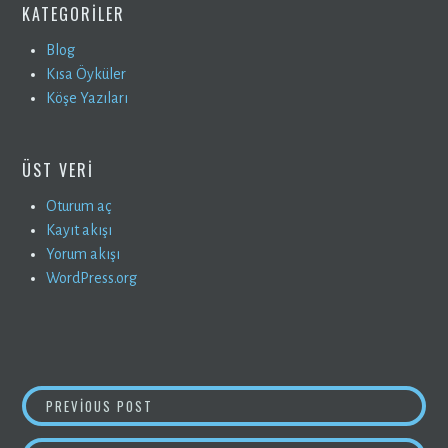
KATEGORILER
Blog
Kısa Öyküler
Köşe Yazıları
ÜST VERI
Oturum aç
Kayıt akışı
Yorum akışı
WordPress.org
YAZI
KİMSİN SEN SEVGİLİ OKUR?
PREVIOUS POST