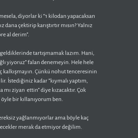
mesela, diyorlar ki “1 kilodan yapacaksan
dana çektirip karıştırtır mısın? Yalnız
re al derim”.
 geldiklerinde tartışmamak lazım. Hani,
lı yiyoruz” falan denemeyin. Hele hele
ç kalkışmayın. Çünkü nohut tenceresinin
lir. İstediğiniz kadar ”kıymalı yaptım,
 mı ziyan ettin” diye kızacaktır. Çok
, öyle bir kıllanıyorum ben.
ereksiz yağlanmıyorlar ama böyle kaç
necekler merak da etmiyor değilim.