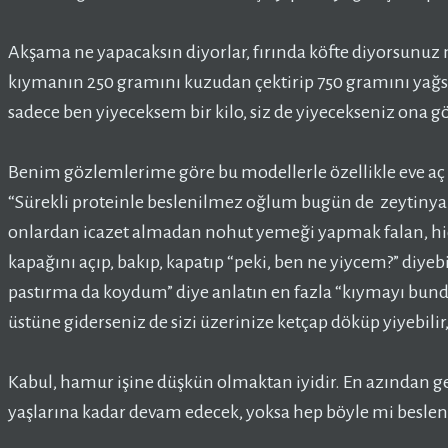
Akşama ne yapacaksın diyorlar, fırında köfte diyorsunuz 
kıymanın 250 gramını kuzudan çektirip 750 gramını yağsız 
sadece ben yiyeceksem bir kilo, siz de yiyecekseniz ona gö
Benim gözlemlerime göre bu modellerle özellikle eve aç
“Sürekli proteinle beslenilmez oğlum bugün de zeytinyağ
onlardan icazet almadan nohut yemeği yapmak falan, hi
kapağını açıp, bakıp, kapatıp “peki, ben ne yiycem?” diyebi
pastırma da koydum” diye anlatın en fazla “kıymayı bunda
üstüne giderseniz de sizi üzerinize ketçap döküp yiyebilir
Kabul, hamur işine düşkün olmaktan iyidir. En azından g
yaşlarına kadar devam edecek, yoksa hep böyle mi besle