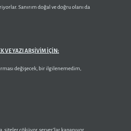
riyorlar. Sanırım doğal ve doğru olanı da
 VE YAZI ARŞİVİM İÇİN:
firması değişecek, bir ilgilenemedim,
ta
, siteler çöküyor, server’lar kapanıyor,