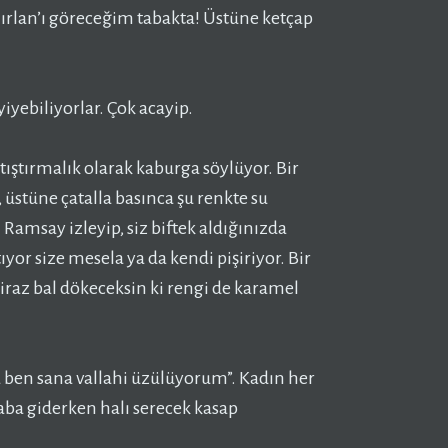
mırlan’ı göreceğim tabakta! Üstüne ketçap
yiyebiliyorlar. Çok acayip.
ıştırmalık olarak kaburga söylüyor. Bir
, üstüne çatalla basınca şu renkte su
Ramsay izleyip, siz biftek aldığınızda
tıyor size mesela ya da kendi pişiriyor. Bir
iraz bal dökeceksin ki rengi de karamel
a ben sana vallahi üzülüyorum”. Kadın her
aba giderken halı serecek kasap