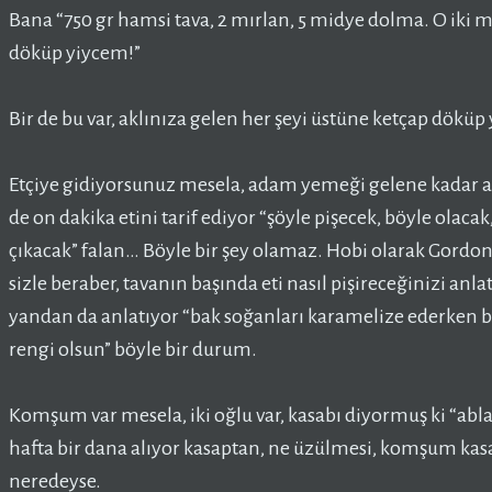
Bana “750 gr hamsi tava, 2 mırlan, 5 midye dolma. O iki 
döküp yiycem!”
Bir de bu var, aklınıza gelen her şeyi üstüne ketçap döküp 
Etçiye gidiyorsunuz mesela, adam yemeği gelene kadar at
de on dakika etini tarif ediyor “şöyle pişecek, böyle olacak
çıkacak” falan… Böyle bir şey olamaz. Hobi olarak Gordon 
sizle beraber, tavanın başında eti nasıl pişireceğinizi anla
yandan da anlatıyor “bak soğanları karamelize ederken b
rengi olsun” böyle bir durum.
Komşum var mesela, iki oğlu var, kasabı diyormuş ki “abl
hafta bir dana alıyor kasaptan, ne üzülmesi, komşum kas
neredeyse.