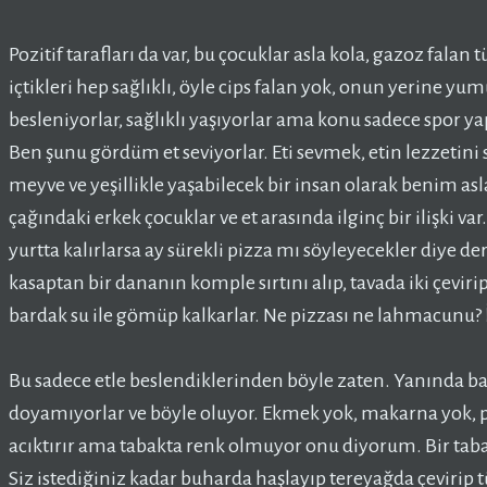
Pozitif tarafları da var, bu çocuklar asla kola, gazoz falan 
içtikleri hep sağlıklı, öyle cips falan yok, onun yerine yumu
besleniyorlar, sağlıklı yaşıyorlar ama konu sadece spor y
Ben şunu gördüm et seviyorlar. Eti sevmek, etin lezzetini 
meyve ve yeşillikle yaşabilecek bir insan olarak benim 
çağındaki erkek çocuklar ve et arasında ilginç bir ilişki v
yurtta kalırlarsa ay sürekli pizza mı söyleyecekler diye 
kasaptan bir dananın komple sırtını alıp, tavada iki çevirip,
bardak su ile gömüp kalkarlar. Ne pizzası ne lahmacunu?
Bu sadece etle beslendiklerinden böyle zaten. Yanında ba
doyamıyorlar ve böyle oluyor. Ekmek yok, makarna yok, pa
acıktırır ama tabakta renk olmuyor onu diyorum. Bir tabak
Siz istediğiniz kadar buharda haşlayıp tereyağda çevirip tü