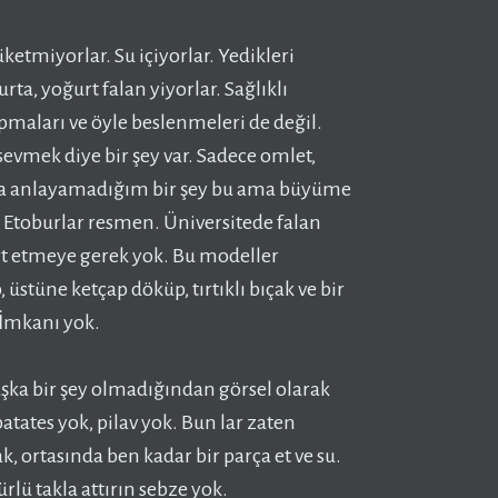
tüketmiyorlar. Su içiyorlar. Yedikleri
rta, yoğurt falan yiyorlar. Sağlıklı
apmaları ve öyle beslenmeleri de değil.
sevmek diye bir şey var. Sadece omlet,
asla anlayamadığım bir şey bu ama büyüme
ar. Etoburlar resmen. Üniversitede falan
dert etmeye gerek yok. Bu modeller
 üstüne ketçap döküp, tırtıklı bıçak ve bir
 İmkanı yok.
şka bir şey olmadığından görsel olarak
tates yok, pilav yok. Bun lar zaten
, ortasında ben kadar bir parça et ve su.
rlü takla attırın sebze yok.