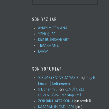
SON YAZILAR
ANAYIM BEN ANA
YENİ İŞLER
KİM BU İNSANLAR?
TIMARHANE
EVRİM
SON YORUMLAR
“GELMEYEN” VEDA YAZISI!
için
Joy Fm
hüsranı | kelimeperisi
U Dönerim….
için
KENDİ ÖZEL
GÜVENLİĞİM | Mehtap Erel
ZOR BİR HAFTA SONU
için
sevdali
KASABANIN CADILARI
için
:)