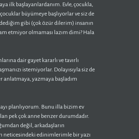
 ilk başlayanlardanım. Evle, çocukla,
 çocuklar büyümeye başlıyorlar ve siz de
ediğim gibi (çok özür dilerim) insanın
devam etmiyor olmaması lazım dimi? Hala
arına dair gayet kararlı ve tavırlı
aşmanızı istemiyorlar. Dolayısıyla siz de
ler anlatmaya, yazmaya başladım
mayı planlıyorum. Bunu illa bizim ev
lan pek çok anne benzer durumdadır.
uğumdan değil, arkadaşların
 neticesindeki edinimlerimle bir yazı