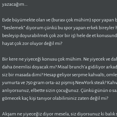
yazacağım…
Evde büyümekte olan ve (burası çok mühim) spor yapan bir
“beslemek” diyorum çünkü bu spor yapan erkek bireyler 
besleyip doyurabilmek çok zor bir iş) hele de et konusu
hayat çok zor oluyor değil mi?
Bir kere ne yiyeceği konusu çok mühim. Ne yiyecek ve da
daha önemlisi doyacak mı? Misal brunch’a gidiliyor arkad
siz bir masada dimi? Hesap geliyor serpme kahvaltı, oml
yumurta ve 750 gram orta-az pişmiş NewYork steak? Kahv
anlıyorsunuz, elbette sizin çocuğunuz. Çünkü günün o sa
gömecek kaç kişi tanıyor olabilirsiniz zaten değil mi?
Akşam ne yiyeceğiz diyor mesela, siz diyorsunuz ki balık s