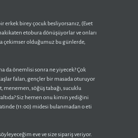
 erkek birey çocuk besliyorsanız, (Evet
hakikaten etobura dönüşüyorlar ve onları
nda çekimser olduğumuz bu günlerde,
ha da önemlisi sonra ne yiyecek? Çok
aşlar falan, gençler bir masada oturuyor
et, menemen, söğüş tabağı, sucuklu
altıda? Siz hemen onu kimin yediğini
atinde (11:00) midesi bulanmadan o eti
öyleyeceğim eve ve size sipariş veriyor.