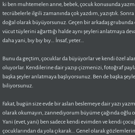
ki ben muhtemelen anne, bebek, çocuk konusunda yazmaya
tecrübelerle ilgili zamanında çok yazdım, yazıştık. Sonra
doğal olarak büyüyorsunuz. Geçen bir arkadaş grubunda d
vücut tüylerini ağarttığı halde aynı şeyleri anlatmaya 
daha yani, bıy bıy bıy… İnsaf, yeter…
Bunu da geçtim, çocuklar da büyüyorlar ve kendi özel alanl
oluyorlar. Kendilerine dair yazıp çizmenizi, fotoğraf payl
başka şeyler anlatmaya başlıyorsunuz. Ben de başka şey
biliyorsunuz.
Fakat, bugün size evde bir aslan beslemeye dair yazı yaz
olarak okumayın, zannediyorum büyüme çağında oğlu o
Yani (evet, yani) ben sadece kendi evimden ve kendi çoc
çocuklarından da yola çıkarak… Genel olarak gözlemlerim