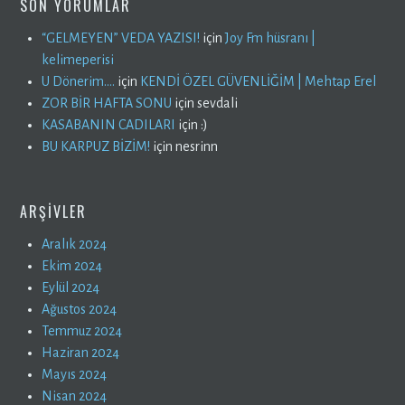
SON YORUMLAR
“GELMEYEN” VEDA YAZISI!
için
Joy Fm hüsranı |
kelimeperisi
U Dönerim….
için
KENDİ ÖZEL GÜVENLİĞİM | Mehtap Erel
ZOR BİR HAFTA SONU
için
sevdali
KASABANIN CADILARI
için
:)
BU KARPUZ BİZİM!
için
nesrinn
ARŞIVLER
Aralık 2024
Ekim 2024
Eylül 2024
Ağustos 2024
Temmuz 2024
Haziran 2024
Mayıs 2024
Nisan 2024