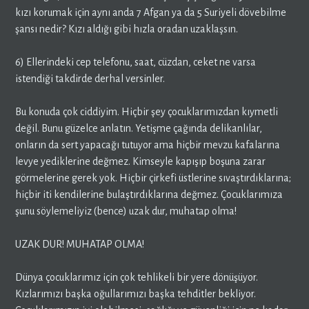
kızı korumak için aynı anda 7 Afgan ya da 5 Suriyeli dövebilme
şansı nedir? Kızı aldığı gibi hızla oradan uzaklaşsın.
6) Ellerindeki cep telefonu, saat, cüzdan, ceket ne varsa
istendiği takdirde derhal versinler.
Bu konuda çok ciddiyim. Hiçbir şey çocuklarımızdan kıymetli
değil. Bunu güzelce anlatın. Yetişme çağında delikanlılar,
onların da sert yapacağı tutuyor ama hiçbir mevzu kafalarına
levye yediklerine değmez. Kimseyle kapışıp boşuna zarar
görmelerine gerek yok. Hiçbir çirkefi üstlerine sıvaştırdıklarına;
hiçbir iti kendilerine bulaştırdıklarına değmez. Çocuklarımıza
şunu söylemeliyiz (bence) uzak dur, muhatap olma!
UZAK DUR! MUHATAP OLMA!
Dünya çocuklarımız için çok tehlikeli bir yere dönüşüyor.
Kızlarımızı başka oğullarımızı başka tehditler bekliyor.