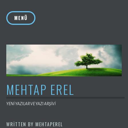
İçeriğe
geç
MENÜ
MEHTAP EREL
YENİ YAZILAR VE YAZI ARŞİVİ
WRITTEN BY
MEHTAPEREL