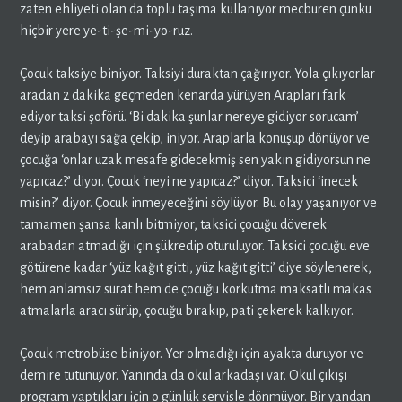
zaten ehliyeti olan da toplu taşıma kullanıyor mecburen çünkü
hiçbir yere ye-ti-şe-mi-yo-ruz.
Çocuk taksiye biniyor. Taksiyi duraktan çağırıyor. Yola çıkıyorlar
aradan 2 dakika geçmeden kenarda yürüyen Arapları fark
ediyor taksi şoförü. ‘Bi dakika şunlar nereye gidiyor sorucam’
deyip arabayı sağa çekip, iniyor. Araplarla konuşup dönüyor ve
çocuğa ‘onlar uzak mesafe gidecekmiş sen yakın gidiyorsun ne
yapıcaz?’ diyor. Çocuk ‘neyi ne yapıcaz?’ diyor. Taksici ‘inecek
misin?’ diyor. Çocuk inmeyeceğini söylüyor. Bu olay yaşanıyor ve
tamamen şansa kanlı bitmiyor, taksici çocuğu döverek
arabadan atmadığı için şükredip oturuluyor. Taksici çocuğu eve
götürene kadar ‘yüz kağıt gitti, yüz kağıt gitti’ diye söylenerek,
hem anlamsız sürat hem de çocuğu korkutma maksatlı makas
atmalarla aracı sürüp, çocuğu bırakıp, pati çekerek kalkıyor.
Çocuk metrobüse biniyor. Yer olmadığı için ayakta duruyor ve
demire tutunuyor. Yanında da okul arkadaşı var. Okul çıkışı
program yaptıkları için o günlük servisle dönmüyor. Bir yandan