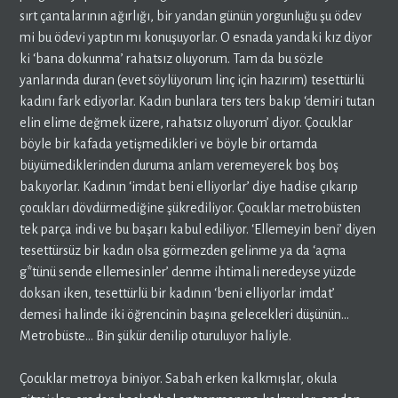
sırt çantalarının ağırlığı, bir yandan günün yorgunluğu şu ödev
mi bu ödevi yaptın mı konuşuyorlar. O esnada yandaki kız diyor
ki ‘bana dokunma’ rahatsız oluyorum. Tam da bu sözle
yanlarında duran (evet söylüyorum linç için hazırım) tesettürlü
kadını fark ediyorlar. Kadın bunlara ters ters bakıp ‘demiri tutan
elin elime değmek üzere, rahatsız oluyorum’ diyor. Çocuklar
böyle bir kafada yetişmedikleri ve böyle bir ortamda
büyümediklerinden duruma anlam veremeyerek boş boş
bakıyorlar. Kadının ‘imdat beni elliyorlar’ diye hadise çıkarıp
çocukları dövdürmediğine şükrediliyor. Çocuklar metrobüsten
tek parça indi ve bu başarı kabul ediliyor. ‘Ellemeyin beni’ diyen
tesettürsüz bir kadın olsa görmezden gelinme ya da ‘açma
g*tünü sende ellemesinler’ denme ihtimali neredeyse yüzde
doksan iken, tesettürlü bir kadının ‘beni elliyorlar imdat’
demesi halinde iki öğrencinin başına gelecekleri düşünün…
Metrobüste… Bin şükür denilip oturuluyor haliyle.
Çocuklar metroya biniyor. Sabah erken kalkmışlar, okula