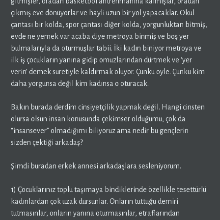
gitmişler, oradan basketbol antrenmanına kalmışlar, oradan
çıkmış eve dönüyorlar ve hayli uzun bir yol yapacaklar. Okul
çantası bir kolda, spor çantası diğer kolda, yorgunluktan bitmiş,
evde ne yemek var acaba diye metroya binmiş ve boş yer
bulmalarıyla da oturmuşlar tabii. İki kadın biniyor metroya ve
ilk iş çocukların yanına gidip omuzlarından dürtmek ve ‘yer
verin’ demek suretiyle kaldırmak oluyor. Çünkü öyle. Çünkü kim
daha yorgunsa değil kim kadınsa o oturacak.
Bakın burada derdim cinsiyetçilik yapmak değil. Hangi cinsten
olursa olsun insan konusunda çekimser olduğumu, çok da
“insansever” olmadığımı biliyoruz ama nedir bu gençlerin
sizden çektiği arkadaş?
Şimdi buradan erkek annesi arkadaşlara sesleniyorum.
1) Çocuklarınız toplu taşımaya bindiklerinde özellikle tesettürlü
kadınlardan çok uzak dursunlar. Onların tuttuğu demiri
tutmasınlar, onların yanına oturmasınlar, etraflarından