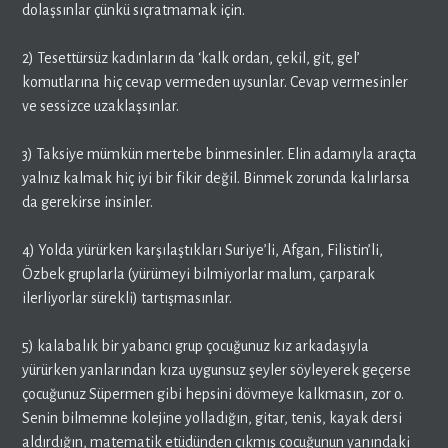
dolaşsınlar çünkü sıçratmamak için.
2) Tesettürsüz kadınların da ‘kalk ordan, çekil, git, gel’
komutlarına hiç cevap vermeden uysunlar. Cevap vermesinler
ve sessizce uzaklaşsınlar.
3) Taksiye mümkün mertebe binmesinler. Elin adamıyla araçta
yalnız kalmak hiç iyi bir fikir değil. Binmek zorunda kalırlarsa
da gerekirse insinler.
4) Yolda yürürken karşılaştıkları Suriye’li, Afgan, Filistin’li,
Özbek gruplarla (yürümeyi bilmiyorlar malum, çarparak
ilerliyorlar sürekli) tartışmasınlar.
5) kalabalık bir yabancı grup çocuğunuz kız arkadaşıyla
yürürken yanlarından kıza uygunsuz şeyler söyleyerek geçerse
çocuğunuz Süpermen gibi hepsini dövmeye kalkmasın, zor o.
Senin bilmemne kolejine yolladığın, gitar, tenis, kayak dersi
aldırdığın, matematik etüdünden çıkmış çocuğunun yanındaki