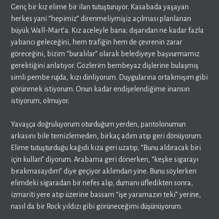
Genç bir kız elime bir ilan tutuşturuyor. Kasabada yaşayan
herkes yani “hepimiz” direnmeliymişiz açılması planlanan
büyük Wall-Mart’a. Kız aceleyle bana; dışarıdan ne kadar fazla
yabancı geleceğini, hem trafiğin hem de çevrenin zarar
göreceğini, bizim “buralılar” olarak belediyeye başvurmamız
gerektiğini anlatıyor. Gözlerim bembeyaz dişlerine bulaşmış
simli pembe rujda, kızı dinliyorum. Duygularına ortakmışım gibi
görünmek istiyorum. Onun kadar endişelendiğime inansın
istiyorum, olmuyor.
Yavaşça doğruluyorum oturduğum yerden, pantolonumun
arkasını bile temizlemeden, birkaç adım atıp geri dönüyorum.
Elime tutuşturduğu kağıdı kıza geri uzatıp, “Bunu aldıracak biri
için kullan” diyorum. Arabama geri dönerken, “keşke sigarayı
bırakmasaydım” diye geçiyor aklımdan yine. Bunu söylerken
elimdeki sigaradan bir nefes alıp, dumanı üfledikten sonra,
izmariti yere atıp üzerine bassam “işe yaramazın teki” yerine,
nasıl da bir Rock yıldızı gibi görüneceğimi düşünüyorum.