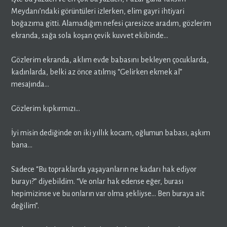
Meydanı’ndaki görüntüleri izlerken, elim gayri ihtiyari
boğazıma gitti. Alamadığım nefesi çaresizce aradım, gözlerim
ekranda, sağa sola koşan çevik kuvvet ekibinde…
Gözlerim ekranda, aklım evde babasını bekleyen çocuklarda,
kadınlarda, belki az önce atılmış “Gelirken ekmek al”
mesajında…
Gözlerim kıpkırmızı…
İyi misin dediğinde on iki yıllık kocam, oğlumun babası, aşkım
bana…
Sadece “Bu topraklarda yaşayanların ne kadarı hak ediyor
burayı?” diyebildim. “Ve onlar hak edense eğer, burası
hepimizinse ve bu onların var olma şekliyse… Ben buraya ait
değilim”.