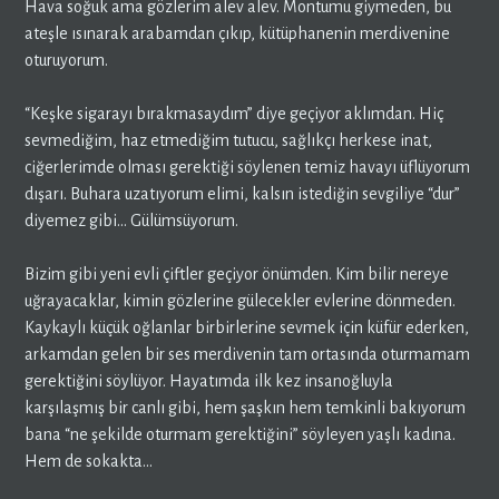
Hava soğuk ama gözlerim alev alev. Montumu giymeden, bu
ateşle ısınarak arabamdan çıkıp, kütüphanenin merdivenine
oturuyorum.
“Keşke sigarayı bırakmasaydım” diye geçiyor aklımdan. Hiç
sevmediğim, haz etmediğim tutucu, sağlıkçı herkese inat,
ciğerlerimde olması gerektiği söylenen temiz havayı üflüyorum
dışarı. Buhara uzatıyorum elimi, kalsın istediğin sevgiliye “dur”
diyemez gibi… Gülümsüyorum.
Bizim gibi yeni evli çiftler geçiyor önümden. Kim bilir nereye
uğrayacaklar, kimin gözlerine gülecekler evlerine dönmeden.
Kaykaylı küçük oğlanlar birbirlerine sevmek için küfür ederken,
arkamdan gelen bir ses merdivenin tam ortasında oturmamam
gerektiğini söylüyor. Hayatımda ilk kez insanoğluyla
karşılaşmış bir canlı gibi, hem şaşkın hem temkinli bakıyorum
bana “ne şekilde oturmam gerektiğini” söyleyen yaşlı kadına.
Hem de sokakta…