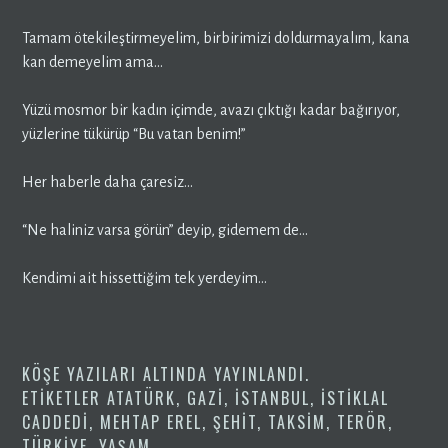
Tamam ötekileştirmeyelim, birbirimizi doldurmayalım, kana
kan demeyelim ama…
Yüzü mosmor bir kadın içimde, avazı çıktığı kadar bağırıyor,
yüzlerine tükürüp “Bu vatan benim!”
Her haberle daha çaresiz…
“Ne haliniz varsa görün” deyip, gidemem de…
Kendimi ait hissettiğim tek yerdeyim…
KÖŞE YAZILARI
ALTINDA YAYINLANDI.
ETIKETLER
ATATÜRK
,
GAZI
,
ISTANBUL
,
ISTIKLAL
CADDEDI
,
MEHTAP EREL
,
ŞEHIT
,
TAKSIM
,
TERÖR
,
TÜRKIYE
,
YAŞAM
.