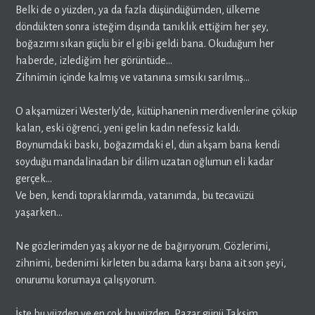
Belki de o yüzden, ya da fazla düşündüğümden, ülkeme
döndükten sonra isteğim dışında tanıklık ettiğim her şey,
boğazımı sıkan güçlü bir el gibi geldi bana. Okuduğum her
haberde, izlediğim her görüntüde…
Zihnimin içinde kalmış ve vatanına sımsıkı sarılmış…
O akşamüzeri Westerly’de, kütüphanenin merdivenlerine çöküp
kalan, eski öğrenci, yeni gelin kadın nefessiz kaldı.
Boynumdaki baskı, boğazımdaki el, dün akşam bana kendi
soyduğu mandalinadan bir dilim uzatan oğlumun eli kadar
gerçek…
Ve ben, kendi topraklarımda, vatanımda, bu tecavüzü
yaşarken…
Ne gözlerimden yaş akıyor ne de bağırıyorum. Gözlerimi,
zihnimi, bedenimi kirleten bu adama karşı bana ait son şeyi,
onurumu korumaya çalışıyorum.
İşte bu yüzden ve en çok bu yüzden, Pazar günü Taksim