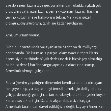
Eve dönmem lazım diye geçiyor aklımdan, okuldan çıkalı çok
oldu. Ders çalışmam lazım, yemek yapmam lazım… Başımı
çevirip kütüphaneye bakıyorum tekrar. Ne kadar güzel
olduğunu düşünüyorum, tarihi ne kadar sevdiğimi.
Ama umursamıyorum…
Bilen bilir, yurtdışında yaşayanlar ya özenti ya da milliyetçi
döner yurda. Bir kısım asla parçası olamayacağı toprakların
özentisiyle, tarihinde büyük dedesine dair hiçbir şey olmadığı
halde, sadece J harfine vurgu yapmakla olacağına inanıp,
Amerikalı olmaya çalışırken…
Bazısı (benim yaşadığım dönemde) kendi vatanında olmayan
her şeye kızıp, yurttaşlarını iyi temsil etmek için deli gibi ders
çalışıp, döneceği gün için, artan paralarıyla ufak hediyeler koyar
kenara sevdikleri için. Gurur, o akşamki partiye kaç ayrı
Amerikalı tarafından davet edildiğiyle değil, kaç ayrı Amerikalı