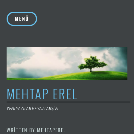
İçeriğe
geç
MENÜ
MEHTAP EREL
YENİ YAZILAR VE YAZI ARŞİVİ
WRITTEN BY
MEHTAPEREL