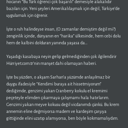
hocanın “Bu Türk öğrenci çok başarılı” demesiyle alakalıdır
bazıları için. Yeni şeyleri Amerikalılaşmak için değil, Türkiye’de
uygulamak için öğrenir.
İşte o ruh halindeyse insan, (O zamanlar demiştim değil mi?)
zenginlik içinde, dünyanın en “harika” ülkesinde, hem cebi dolu
hem de kalbini dolduran yanında yaşasa da…
Yaşadığı kasabaya neyin gelip gelmediğinden çok ilgilendirir
Hürriyet.com.tr’nin manşet dahi olamayan haberi.
İşte bu yüzden, o akşam Sarhan’a yüzümde anlaşılmaz bir
duygu ifadesiyle “Kendimi buraya ait hissetmiyorum”
dediğimde, genzimi yakan Cranberry kokulu el kremimi
peçeteyle elimden çıkarmaya çalışmamı hala hatırlarım.
Genzimi yakan meyve kokusu değil vicdanımdı çünkü. Bu krem
annemin eline değmiyorsa madem ve kardeşim çarşıya
gittiğinde elini uzatıp alamıyorsa, ben böyle kokmamalıydım.