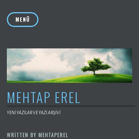
İçeriğe
geç
MENÜ
MEHTAP EREL
YENİ YAZILAR VE YAZI ARŞİVİ
WRITTEN BY
MEHTAPEREL