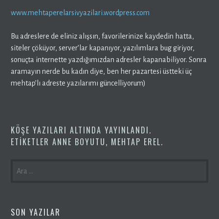
www.mehtaperelarsivyazilari.wordpress.com
Bu adreslere de eliniz alışsın, favorilerinize kaydedin hatta,
siteler çöküyor, server’lar kapanıyor, yazılımlara bug giriyor,
sonuçta internette yazdığımızdan adresler kapanabiliyor. Sonra
aramayın nerde bu kadın diye, ben her pazartesi üstteki üç
mehtap’lı adreste yazılarımı güncelliyorum)
KÖŞE YAZILARI
ALTINDA YAYINLANDI.
ETIKETLER
ANNE BOYUTU
,
MEHTAP EREL
.
ARAMA:
SON YAZILAR