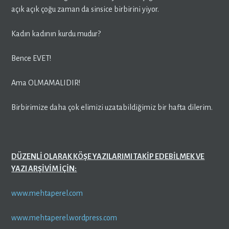
açık açık çoğu zaman da sinsice birbirini yiyor.
Kadın kadının kurdu mudur?
Bence EVET!
Ama OLMAMALIDIR!
Birbirimize daha çok elimizi uzatabildiğimiz bir hafta dilerim.
DÜZENLİ OLARAK KÖŞE YAZILARIMI TAKİP EDEBİLMEK VE
YAZI ARŞİVİM İÇİN:
www.mehtaperel.com
www.mehtaperel.wordpress.com