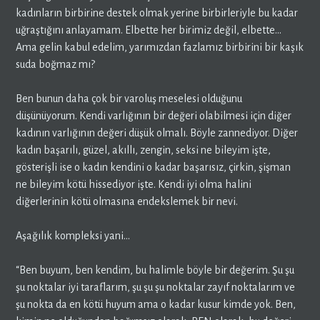
kadınların birbirine destek olmak yerine birbirleriyle bu kadar
uğraştığını anlayamam. Elbette her birimiz değil, elbette…
Ama gelin kabul edelim, yarımızdan fazlamız birbirini bir kaşık
suda boğmaz mı?
Ben bunun daha çok bir varoluş meselesi olduğunu
düşünüyorum. Kendi varlığının bir değeri olabilmesi için diğer
kadının varlığının değeri düşük olmalı. Böyle zannediyor. Diğer
kadın başarılı, güzel, akıllı, zengin, seksi ne bileyim işte,
gösterişli ise o kadın kendini o kadar başarısız, çirkin, şişman
ne bileyim kötü hissediyor işte. Kendi iyi olma halini
diğerlerinin kötü olmasına endekslemek bir nevi.
Aşağılık kompleksi yani…
“Ben buyum, ben kendim, bu halimle böyle bir değerim. Şu şu
şu noktalar iyi taraflarım, şu şu şu noktalar zayıf noktalarım ve
şu nokta da en kötü huyum ama o kadar kusur kimde yok. Ben,