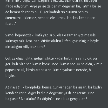
kimin ne olduğundan bağımsız olarak, BEN olarak, bu değeri
ifade ediyorum. Ayşe şu ise de benim değerim bu, Fatma bu ise
de benim değerim bu. Diğer kadınların durumu benim
durumuma eklemez, benden eksiltmez. Herkes kendinden
ibaret.”
Şimdi hepimizdeki kafa yapısı bu olsa o zaman işte mesele
kalmayacak. Ama hadi dürüst olalım lütfen, çoğunluğun böyle
olmadığını biliyoruz dimi?
Çok az olgunlukta, gelişmişlikte kadın birbirine sahip çıkıyor
geri kalanlar hep kimin kocası neci, kimin çocuğu ne oldu, kimin
poposu nasıl, kimin arabası ne, kim seyahatte nerede, bu
böyle…
Ağır aşağılık kompleksi bence. Çünkü neden bir insan, bir kadın
kendi değerini diğer kadının değerine ya da değersizliğine
bağlasın? Ne alaka? Bir düşünün, ne alaka gerçekten?