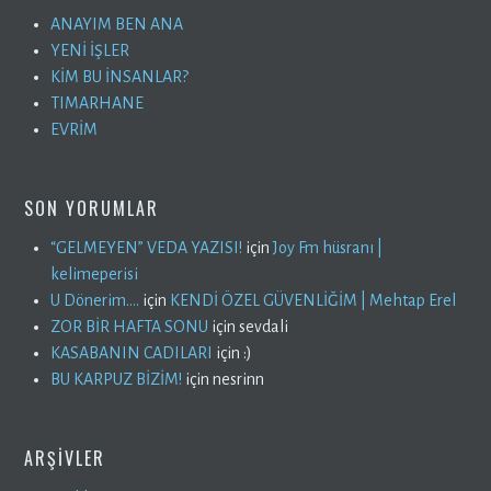
ANAYIM BEN ANA
YENİ İŞLER
KİM BU İNSANLAR?
TIMARHANE
EVRİM
SON YORUMLAR
“GELMEYEN” VEDA YAZISI!
için
Joy Fm hüsranı |
kelimeperisi
U Dönerim….
için
KENDİ ÖZEL GÜVENLİĞİM | Mehtap Erel
ZOR BİR HAFTA SONU
için
sevdali
KASABANIN CADILARI
için
:)
BU KARPUZ BİZİM!
için
nesrinn
ARŞIVLER