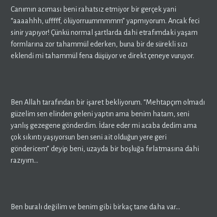
Canımın acıması beni rahatsız etmiyor bir gerçek yani
“aaaahhh, ufffff, ölüyorruummmmm” yapmıyorum. Ancak feci
sinir yapıyor! Çünkü normal şartlarda dahi etrafımdaki yaşam
formlarına zor tahammül ederken, buna bir de sürekli sızı
eklendi mi tahammül fena düşüyor ve direkt çeneye vuruyor.
Ben Allah tarafından bir işaret bekliyorum. “Mehtapçım olmadı
güzelim sen elinden geleni yaptın ama benim hatam, seni
yanlış gezegene gönderdim. İdare eder mi acaba dedim ama
çok sıkıntı yaşıyorsun ben seni ait olduğun yere geri
göndericem” deyip beni, uzayda bir boşluğa fırlatmasına dahi
razıyım…
Ben buralı değilim ve benim gibi birkaç tane daha var…