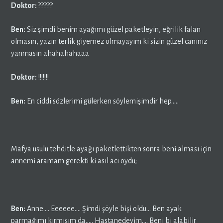
Doktor:
?????
Ben:
Siz şimdi benim ayağımı güzel paketleyin, eğrilik falan
olmasın, yazın terlik giyemez olmayayım ki sizin güzel canınız
yanmasın ahahahahaaa
Doktor:
!!!!!!!
Ben:
En ciddi sözlerimi gülerken söylemişimdir hep…..
Mafya usulu tehditle ayağı paketlettikten sonra beni alması için
annemi aramam gerekti ki asıl acı oydu;
Ben:
Anne…. Eeeeee…. Şimdi şöyle bişi oldu… Ben ayak
parmağımı kırmışım da….. Hastanedeyim…. Beni bi alabilir