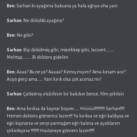
Ben:
Sarhan bi ayağıma baksana ya hala ağrıyo oha yani
Sarhan:
Ne döküldü ayağına?
Ben:
Ne gibi?
Sarhan:
Bişi dökülmüş gibi, mürekkep gibi, lacivert………
Mehtap………. Bi doktora gidelim
Ben:
Aaaa? Bu ne ya? Aaaaa? Kırmış mıyım? Ama kırsam acır?
Acıyo gerçi ama…… Yani kırık olsa çok acımaz mı?
Sarhan:
Çatlatmış olabilirsin bir bakılsın bence, film çekilsin
Ben:
Ama kırıksa da kaynar boşver…… Hiiiiiiiii!!!!!!!!!!! Sarhan!!!!!
Hemen doktora gitmemiz lazım!!! Ya kırıksa ve eğri kaldıysa ve
eğri kaynarsa ve serçe parmağım eğri kalırsa ve ayaklarım
çirkinleşirse !!!!!!!!! Hastaneye gitmem lazım!!!!!