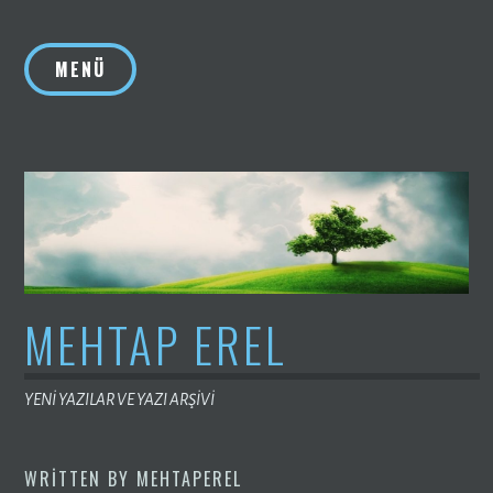
İçeriğe
geç
MENÜ
MEHTAP EREL
YENİ YAZILAR VE YAZI ARŞİVİ
WRITTEN BY
MEHTAPEREL