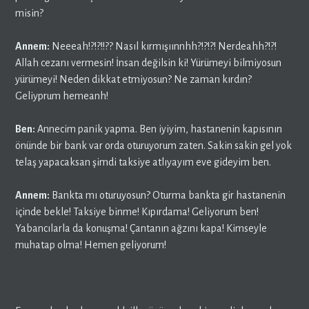
misin?
Annem:
Neeeah!?!?!!?? Nasıl kırmışıınnhh?!?!?! Nerdeahh?!?!
Allah cezanı vermesin! İnsan değilsin ki! Yürümeyi bilmiyosun
yürümeyi! Neden dikkat etmiyosun? Ne zaman kırdın?
Geliyprum hemeanh!
Ben:
Annecim panik yapma. Ben iyiyim, hastanenin kapısının
önünde bir bank var orda oturuyorum zaten. Sakin sakin gel yok
telaş yapacaksan şimdi taksiye atlıyayım eve gideyim ben.
Annem:
Bankta mı oturuyosun? Oturma bankta gir hastanenin
içinde bekle! Taksiye binme! Kıpırdama! Geliyorum ben!
Yabancılarla da konuşma! Çantanın ağzını kapa! Kimseyle
muhatap olma! Hemen geliyorum!