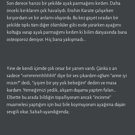
Son derece hanzo bir şekilde ayak parmağımı kırdım. Daha
önceki kırıklarım çok havalıydı. Enshin Karate çalışırken
kırıyordum ve bir anlamı oluyordu. Bu kez gayet sıradan bir
şekilde tıpkı tüm diğer ölümlüler gibi evde yürürken ayağımı
koltuğa vurup ayak parmağımı kırdım ki bilim dünyasında buna
osteoporoz deniyor. Hiç bana yakışmadı…
Yine de kendi içimde çok cesur bir yanım vardı. Çünkü o an
sadece “ııımmmmhhhhh” diye bir ses çıkardım oğlum “anne iyi
misin?” dedi, “iyiyim bir şey yok bebeğim” dedim ve masa
kurdum. Yemeğimizi yedik, akşam duşumu yaptım falan…
Elbette bu arada bildiğin topallıyorum ancak “incinme”
muamelesi yaptığım için buz bile koymuyorum ayağıma düşün
sevgili okur. Sabah uyandığımda;