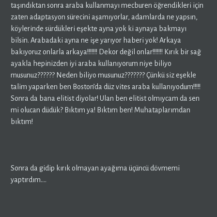
taşındıktan sonra araba kullanmayı mecburen öğrendikleri için
zaten adaptasyon sürecini aşamıyorlar, adamlarda ne yapsın,
köylerinde sürdükleri eşekte ayna yok ki aynaya bakmayı
bilsin. Arabadaki ayna ne işe yarıyor haberi yok! Arkaya
bakıyoruz onlarla arkaya!!!!!!! Dekor değil onlar!!!!!!! Kırık bir sağ
ayakla hepinizden iyi araba kullanıyorum niye biliyo
musunuz?????? Neden biliyo musunuz??????? Çünkü siz eşekle
talim yaparken ben Boston’da düz vites araba kullanıyodum!!!!!
Sonra da bana elitist diyolar! Ulan ben elitist olmıycam da sen
mi olucan düdük? Bıktım ya! Bıktım ben! Muhataplarımdan
bıktım!
Sonra da gidip kırık olmayan ayağıma üçüncü dövmemi
yaptırdım….