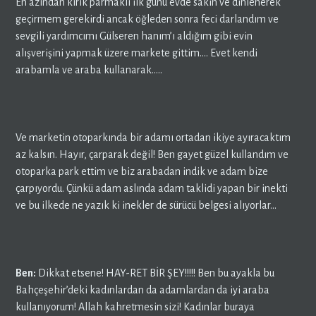
En azından kırık parmaklı ilk günü evde sakin ve dinlenerek
geçirmem gerekirdi ancak öğleden sonra feci darlandım ve
sevgili yardımcımı Gülseren hanım’ı aldığım gibi evin
alışverişini yapmak üzere markete gittim…. Evet kendi
arabamla ve araba kullanarak…..
Ve marketin otoparkında bir adamı ortadan ikiye ayıracaktım
az kalsın. Hayır, çarparak değil! Ben gayet güzel kullandım ve
otoparka park ettim ve biz arabadan indik ve adam bize
çarpıyordu. Çünkü adam aslında adam taklidi yapan bir inekti
ve bu ilkede ne yazık ki inekler de sürücü belgesi alıyorlar…
Ben:
Dikkat etsene! HAY-RET BİR ŞEY!!!!! Ben bu ayakla bu
Bahçeşehir’deki kadınlardan da adamlardan da iyi araba
kullanıyorum! Allah kahretmesin sizi! Kadınlar buraya