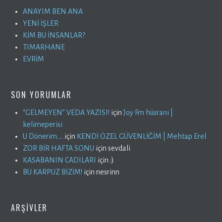
ANAYIM BEN ANA
YENİ İŞLER
KİM BU İNSANLAR?
TIMARHANE
EVRİM
SON YORUMLAR
“GELMEYEN” VEDA YAZISI!
için
Joy Fm hüsranı |
kelimeperisi
U Dönerim….
için
KENDİ ÖZEL GÜVENLİĞİM | Mehtap Erel
ZOR BİR HAFTA SONU
için
sevdali
KASABANIN CADILARI
için
:)
BU KARPUZ BİZİM!
için
nesrinn
ARŞIVLER