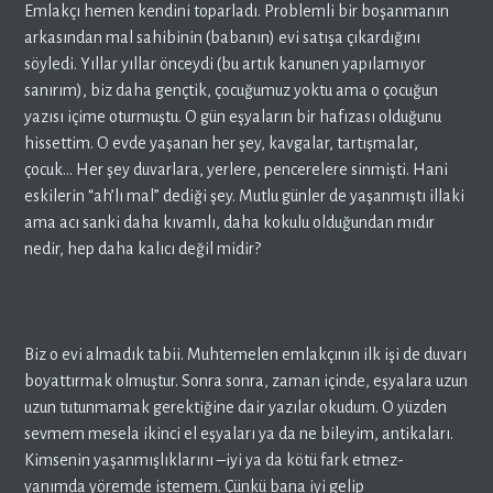
Emlakçı hemen kendini toparladı. Problemli bir boşanmanın
arkasından mal sahibinin (babanın) evi satışa çıkardığını
söyledi. Yıllar yıllar önceydi (bu artık kanunen yapılamıyor
sanırım), biz daha gençtik, çocuğumuz yoktu ama o çocuğun
yazısı içime oturmuştu. O gün eşyaların bir hafızası olduğunu
hissettim. O evde yaşanan her şey, kavgalar, tartışmalar,
çocuk… Her şey duvarlara, yerlere, pencerelere sinmişti. Hani
eskilerin “ah’lı mal” dediği şey. Mutlu günler de yaşanmıştı illaki
ama acı sanki daha kıvamlı, daha kokulu olduğundan mıdır
nedir, hep daha kalıcı değil midir?
Biz o evi almadık tabii. Muhtemelen emlakçının ilk işi de duvarı
boyattırmak olmuştur. Sonra sonra, zaman içinde, eşyalara uzun
uzun tutunmamak gerektiğine dair yazılar okudum. O yüzden
sevmem mesela ikinci el eşyaları ya da ne bileyim, antikaları.
Kimsenin yaşanmışlıklarını –iyi ya da kötü fark etmez-
yanımda yöremde istemem. Çünkü bana iyi gelip