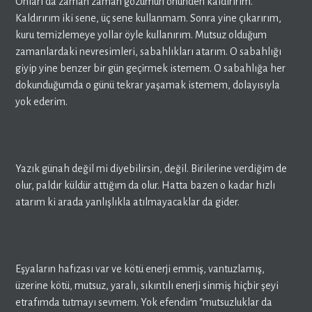
Onları da zaman zaman gözümün önünden kaldırırım.
Kaldırırım iki sene, üç sene kullanmam. Sonra yine çıkarırım,
kuru temizlemeye yollar öyle kullanırım. Mutsuz olduğum
zamanlardaki nevresimleri, sabahlıkları atarım. O sabahlığı
giyip yine benzer bir gün geçirmek istemem. O sabahlığa her
dokunduğumda o günü tekrar yaşamak istemem, dolayısıyla
yok ederim.
Yazık günah değil mi diyebilirsin, değil. Birilerine verdiğim de
olur, paldır küldür attığım da olur. Hatta bazen o kadar hızlı
atarım ki arada yanlışlıkla atılmayacaklar da gider.
Eşyaların hafızası var ve kötü enerji emmiş, vantuzlamış,
üzerine kötü, mutsuz, yaralı, sıkıntılı enerji sinmiş hiçbir şeyi
etrafımda tutmayı sevmem. Yok efendim “mutsuzluklar da