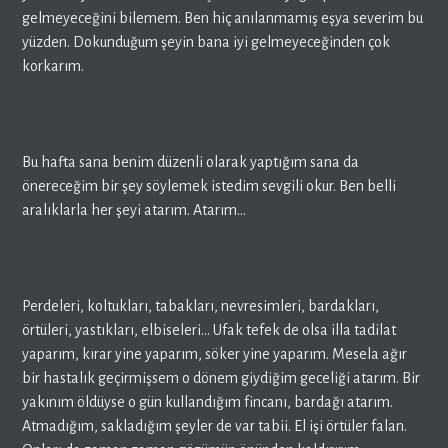
gelmeyeceğini bilemem. Ben hiç anılanmamış eşya severim bu
yüzden. Dokunduğum şeyin bana iyi gelmeyeceğinden çok
korkarım.
Bu hafta sana benim düzenli olarak yaptığım sana da
önereceğim bir şey söylemek istedim sevgili okur. Ben belli
aralıklarla her şeyi atarım. Atarım…
Perdeleri, koltukları, tabakları, nevresimleri, bardakları,
örtüleri, yastıkları, elbiseleri… Ufak tefek de olsa illa tadilat
yaparım, kırar yine yaparım, söker yine yaparım. Mesela ağır
bir hastalık geçirmişsem o dönem giydiğim geceliği atarım. Bir
yakınım öldüyse o gün kullandığım fincanı, bardağı atarım.
Atmadığım, sakladığım şeyler de var tabii. El işi örtüler falan.