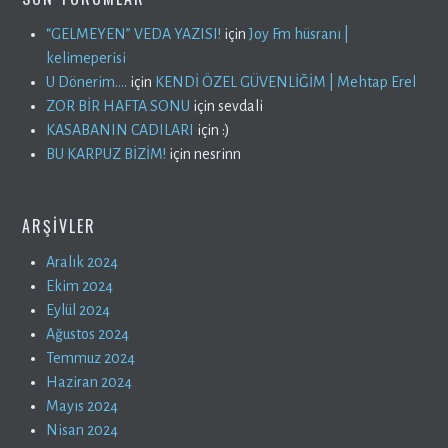
“GELMEYEN” VEDA YAZISI!
için
Joy Fm hüsranı |
kelimeperisi
U Dönerim….
için
KENDİ ÖZEL GÜVENLİĞİM | Mehtap Erel
ZOR BİR HAFTA SONU
için
sevdali
KASABANIN CADILARI
için
:)
BU KARPUZ BİZİM!
için
nesrinn
ARŞIVLER
Aralık 2024
Ekim 2024
Eylül 2024
Ağustos 2024
Temmuz 2024
Haziran 2024
Mayıs 2024
Nisan 2024