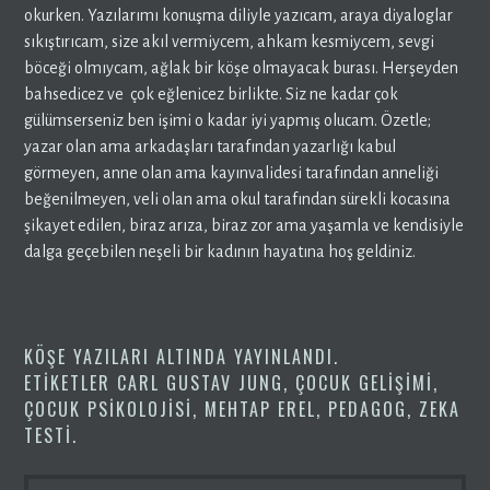
okurken. Yazılarımı konuşma diliyle yazıcam, araya diyaloglar
sıkıştırıcam, size akıl vermiycem, ahkam kesmiycem, sevgi
böceği olmıycam, ağlak bir köşe olmayacak burası. Herşeyden
bahsedicez ve çok eğlenicez birlikte. Siz ne kadar çok
gülümserseniz ben işimi o kadar iyi yapmış olucam. Özetle;
yazar olan ama arkadaşları tarafından yazarlığı kabul
görmeyen, anne olan ama kayınvalidesi tarafından anneliği
beğenilmeyen, veli olan ama okul tarafından sürekli kocasına
şikayet edilen, biraz arıza, biraz zor ama yaşamla ve kendisiyle
dalga geçebilen neşeli bir kadının hayatına hoş geldiniz.
KÖŞE YAZILARI
ALTINDA YAYINLANDI.
ETIKETLER
CARL GUSTAV JUNG
,
ÇOCUK GELIŞIMI
,
ÇOCUK PSIKOLOJISI
,
MEHTAP EREL
,
PEDAGOG
,
ZEKA
TESTI
.
ARAMA: