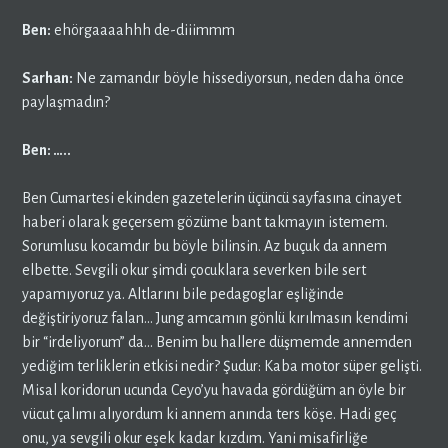
Ben:
ehörgaaaahhh de-diiimmm
Sarhan:
Ne zamandır böyle hissediyorsun, neden daha önce
paylaşmadın?
Ben: …..
Ben Cumartesi ekinden gazetelerin üçüncü sayfasına cinayet
haberi olarak geçersem gözüme bant takmayın istemem.
Sorumlusu kocamdır bu böyle bilinsin. Az buçuk da annem
elbette. Sevgili okur şimdi çocuklara severken bile sert
yapamıyoruz ya. Altlarını bile pedagoglar eşliğinde
değiştiriyoruz falan… Jung amcamın gönlü kırılmasın kendimi
bir “irdeliyorum” da… Benim bu hallere düşmemde annemden
yediğim terliklerin etkisi nedir? Şudur: Kaba motor süper gelişti.
Misal koridorun ucunda Ceyo’yu havada gördüğüm an öyle bir
vücut çalımı alıyordum ki annem anında ters köşe. Hadi geç
onu, ya sevgili okur eşek kadar kızdım. Yani misafirliğe