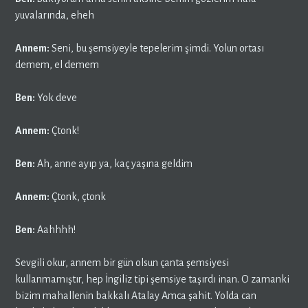
yuvalarında, eheh
Annem:
Seni, bu şemsiyeyle tepelerim şimdi. Yolun ortası
demem, el demem
Ben:
Yok deve
Annem:
Çtonk!
Ben:
Ah, anne ayıp ya, kaç yaşına geldim
Annem:
Çtonk, çtonk
Ben:
Aahhhh!
Sevgili okur, annem bir gün olsun çanta şemsiyesi
kullanmamıştır, hep İngiliz tipi şemsiye taşırdı inan. O zamanki
bizim mahallenin bakkalı Atalay Amca şahit. Yolda can