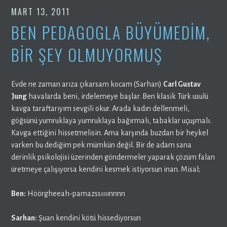
MART 13, 2011
BEN PEDAGOGLA BÜYÜMEDIM,
BIR ŞEY OLMUYORMUŞ
Evde ne zaman arıza çıkarsam kocam (Sarhan)
Carl Gustav
Jung
havalarda beni, irdelemeye başlar. Ben klasik Türk usulü
kavga taraftarıyım sevgili okur. Arada kadın dellenmeli,
göğsünü yumruklaya yumruklaya bağırmalı, tabaklar uçuşmalı.
Kavga ettiğini hissetmelisin. Ama karşında buzdan bir heykel
varken bu dediğim pek mümkün değil. Bir de adam sana
derinlik psikolojisi üzerinden göndermeler yaparak çözüm falan
üretmeye çalışıyorsa kendini kesmek istiyorsun inan. Misal;
Ben:
Höörgheeah-pamazssıııınnnn
Sarhan:
Şuan kendini kötü hissediyorsun