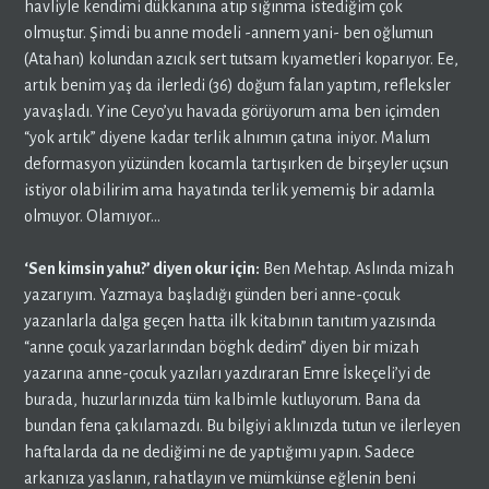
havliyle kendimi dükkanına atıp sığınma istediğim çok
olmuştur. Şimdi bu anne modeli -annem yani- ben oğlumun
(Atahan) kolundan azıcık sert tutsam kıyametleri koparıyor. Ee,
artık benim yaş da ilerledi (36) doğum falan yaptım, refleksler
yavaşladı. Yine Ceyo’yu havada görüyorum ama ben içimden
“yok artık” diyene kadar terlik alnımın çatına iniyor. Malum
deformasyon yüzünden kocamla tartışırken de birşeyler uçsun
istiyor olabilirim ama hayatında terlik yememiş bir adamla
olmuyor. Olamıyor…
‘Sen kimsin yahu?’ diyen okur için:
Ben Mehtap. Aslında mizah
yazarıyım. Yazmaya başladığı günden beri anne-çocuk
yazanlarla dalga geçen hatta ilk kitabının tanıtım yazısında
“anne çocuk yazarlarından böghk dedim” diyen bir mizah
yazarına anne-çocuk yazıları yazdıraran Emre İskeçeli’yi de
burada, huzurlarınızda tüm kalbimle kutluyorum. Bana da
bundan fena çakılamazdı. Bu bilgiyi aklınızda tutun ve ilerleyen
haftalarda da ne dediğimi ne de yaptığımı yapın. Sadece
arkanıza yaslanın, rahatlayın ve mümkünse eğlenin beni