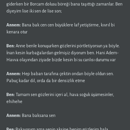
giderken bir Borcam dolusu böreği bana taşıttığı zamanlar. Ben
diyeyim lise iki
sen de lise son;
Annem:
Bana bak cen cen büyüklere laf yetiştirme, kıvrıl bi
kenara otur
Ben:
Anne benle konuşurken gözlerini pörtletiyorsun ya böyle.
İnan kesin kurbağalardan gelmişiz diyorum ben. Hani Adem-
Havva olayından ziyade bizde kesin bi su canlısı durumu var
Annem:
Hep baban tarafına çektin ondan böyle oldun sen.
Pabuç kadar dil, orda da bir densizlik etme
Ben:
Tamam sen gözlerini içeri al, hava soğuk üşümesinler,
ehihehe
Annem:
Bana baksana sen
Ben:
Bakıyorum ama senin aksine benim gözlerim hala