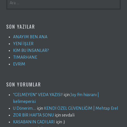
SON YAZILAR
ANAYIM BEN ANA
YENİ İŞLER
KİM BU İNSANLAR?
TIMARHANE
EVRİM
SON YORUMLAR
“GELMEYEN” VEDA YAZISI!
için
Joy Fm hüsranı |
kelimeperisi
U Dönerim….
için
KENDİ ÖZEL GÜVENLİĞİM | Mehtap Erel
ZOR BİR HAFTA SONU
için
sevdali
KASABANIN CADILARI
için
:)