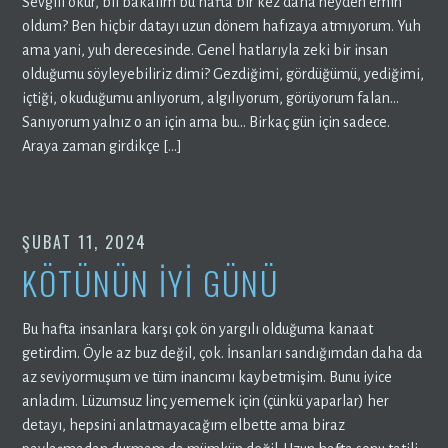
Sevgili okur, bil bakalım bu hafta bir kez daha neyden emin
oldum? Ben hiçbir datayı uzun dönem hafızaya atmıyorum. Yuh
ama yani, yuh derecesinde. Genel hatlarıyla zeki bir insan
olduğumu söyleyebiliriz dimi? Gezdiğimi, gördüğümü, yediğimi,
içtiği, okuduğumu anlıyorum, algılıyorum, görüyorum falan…
Sanıyorum yalnız o an için ama bu… Birkaç gün için sadece.
Araya zaman girdikçe […]
ŞUBAT 11, 2024
KÖTÜNÜN İYİ GÜNÜ
Bu hafta insanlara karşı çok ön yargılı olduğuma kanaat
getirdim. Öyle az buz değil, çok. İnsanları sandığımdan daha da
az seviyormuşum ve tüm inancımı kaybetmişim. Bunu iyice
anladım. Lüzumsuz linç yememek için (çünkü yaparlar) her
detayı, hepsini anlatmayacağım elbette ama biraz