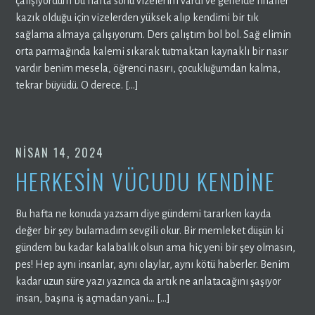
çalışıyordum bu hafta sonu vizelerim vardı ve genelde finaller
kazık olduğu için vizelerden yüksek alıp kendimi bir tık
sağlama almaya çalışıyorum. Ders çalıştım bol bol. Sağ elimin
orta parmağında kalemi sıkarak tutmaktan kaynaklı bir nasır
vardır benim mesela, öğrenci nasırı, çocukluğumdan kalma,
tekrar büyüdü. O derece. […]
NISAN 14, 2024
HERKESİN VÜCUDU KENDİNE
Bu hafta ne konuda yazsam diye gündemi tararken kayda
değer bir şey bulamadım sevgili okur. Bir memleket düşün ki
gündem bu kadar kalabalık olsun ama hiç yeni bir şey olmasın,
pes! Hep aynı insanlar, aynı olaylar, aynı kötü haberler. Benim
kadar uzun süre yazı yazınca da artık ne anlatacağını şaşıyor
insan, başına iş açmadan yani… […]