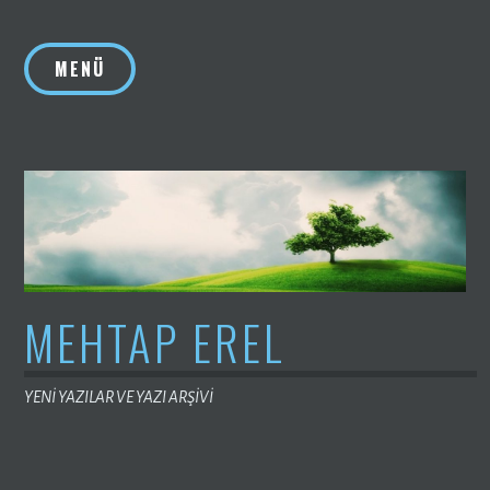
İçeriğe
geç
MENÜ
MEHTAP EREL
YENİ YAZILAR VE YAZI ARŞİVİ