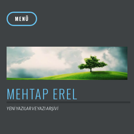
İçeriğe
geç
MENÜ
MEHTAP EREL
YENİ YAZILAR VE YAZI ARŞİVİ