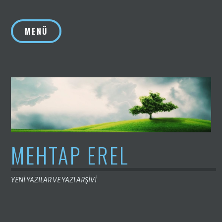
İçeriğe
geç
MENÜ
MEHTAP EREL
YENİ YAZILAR VE YAZI ARŞİVİ