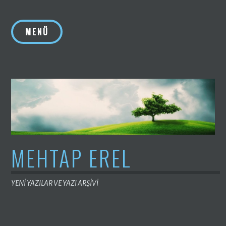
İçeriğe
geç
MENÜ
MEHTAP EREL
YENİ YAZILAR VE YAZI ARŞİVİ