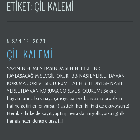
ETIKET:
ÇIL KALEMI
NISAN 16, 2023
ÇİL KALEMİ
YAZININ HEMEN BAŞINDA SENİNLE İKİ LİNK
PAYLAŞACAĞIM SEVGİLİ OKUR. İBB-NASIL YEREL HAYVAN
KORUMA GÖREVLİSİ OLURUM? FATİH BELEDİYESİ- NASIL
YEREL HAYVAN KORUMA GÖREVLİSİ OLURUM? Sokak
hayvanlarına bakmaya çalışıyorsan ve bunu sana problem
haline getirilenler varsa. 1) Üstteki her iki linki de okuyorsun 2)
Her ikisi linke de kayıt yaptırıp, evraklarını yolluyorsun 3) ilk
hangisinden dönüş olursa […]