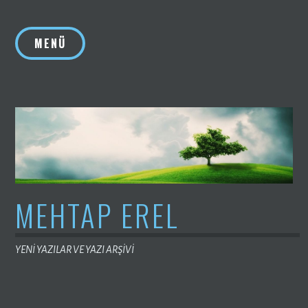
İçeriğe
geç
MENÜ
MEHTAP EREL
YENİ YAZILAR VE YAZI ARŞİVİ