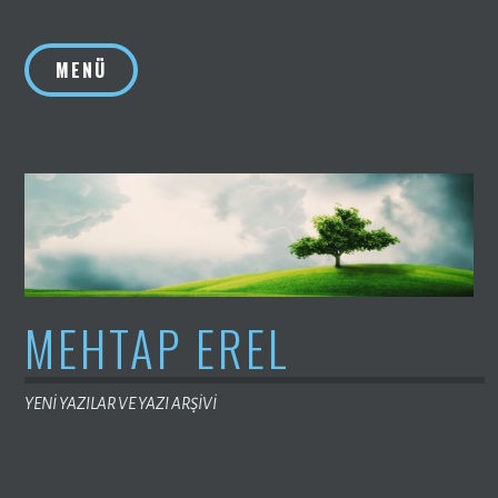
İçeriğe
geç
MENÜ
MEHTAP EREL
YENİ YAZILAR VE YAZI ARŞİVİ