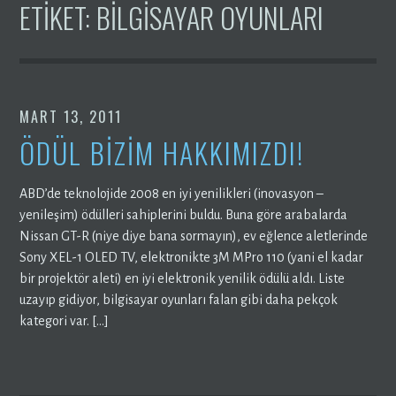
ETIKET:
BILGISAYAR OYUNLARI
MART 13, 2011
ÖDÜL BIZIM HAKKIMIZDI!
ABD’de teknolojide 2008 en iyi yenilikleri (inovasyon –
yenileşim) ödülleri sahiplerini buldu. Buna göre arabalarda
Nissan GT-R (niye diye bana sormayın), ev eğlence aletlerinde
Sony XEL-1 OLED TV, elektronikte 3M MPro 110 (yani el kadar
bir projektör aleti) en iyi elektronik yenilik ödülü aldı. Liste
uzayıp gidiyor, bilgisayar oyunları falan gibi daha pekçok
kategori var. […]