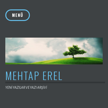
İçeriğe
geç
MENÜ
MEHTAP EREL
YENİ YAZILAR VE YAZI ARŞİVİ