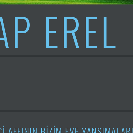
AP EREL
I AFFININ BIZIM EVE YANSIMALAR