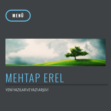
İçeriğe
geç
MENÜ
MEHTAP EREL
YENİ YAZILAR VE YAZI ARŞİVİ