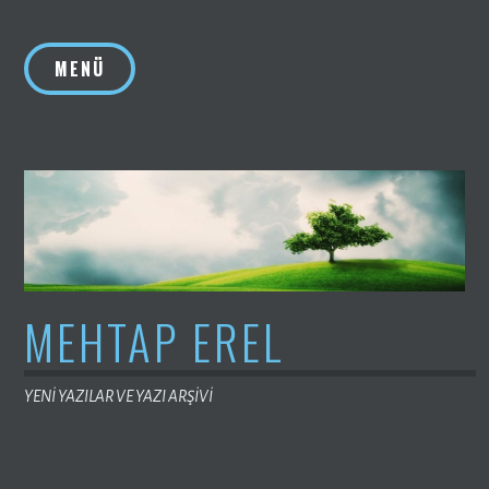
İçeriğe
geç
MENÜ
MEHTAP EREL
YENİ YAZILAR VE YAZI ARŞİVİ