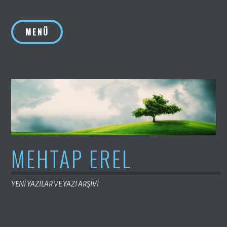
İçeriğe
geç
MENÜ
MEHTAP EREL
YENİ YAZILAR VE YAZI ARŞİVİ