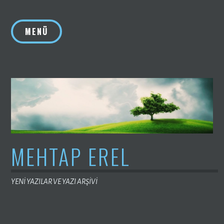
İçeriğe
geç
MENÜ
MEHTAP EREL
YENİ YAZILAR VE YAZI ARŞİVİ