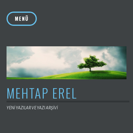
İçeriğe
geç
MENÜ
MEHTAP EREL
YENİ YAZILAR VE YAZI ARŞİVİ