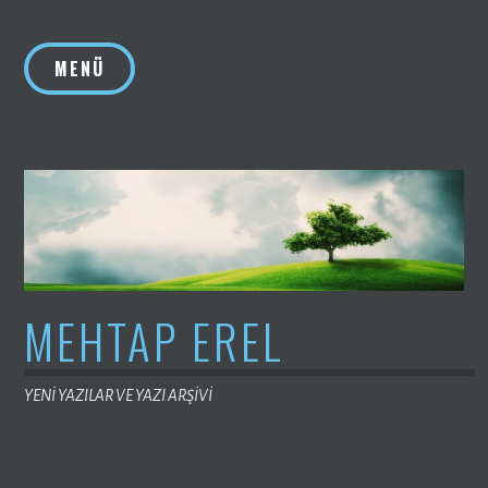
İçeriğe
geç
MENÜ
MEHTAP EREL
YENİ YAZILAR VE YAZI ARŞİVİ