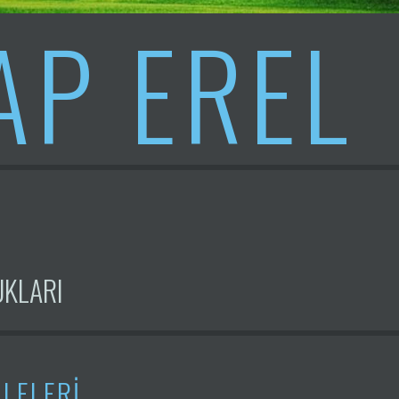
AP EREL
KLARI
İLELERİ