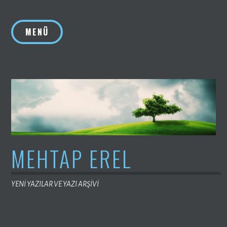
İçeriğe
geç
MENÜ
MEHTAP EREL
YENİ YAZILAR VE YAZI ARŞİVİ