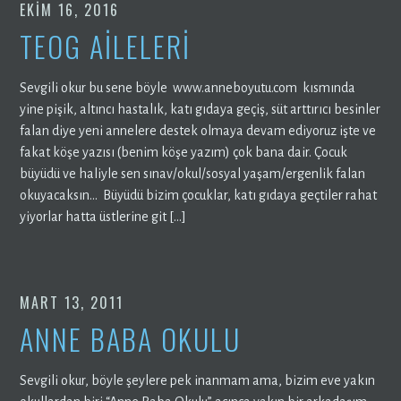
EKIM 16, 2016
TEOG AİLELERİ
Sevgili okur bu sene böyle www.anneboyutu.com kısmında
yine pişik, altıncı hastalık, katı gıdaya geçiş, süt arttırıcı besinler
falan diye yeni annelere destek olmaya devam ediyoruz işte ve
fakat köşe yazısı (benim köşe yazım) çok bana dair. Çocuk
büyüdü ve haliyle sen sınav/okul/sosyal yaşam/ergenlik falan
okuyacaksın… Büyüdü bizim çocuklar, katı gıdaya geçtiler rahat
yiyorlar hatta üstlerine git […]
MART 13, 2011
ANNE BABA OKULU
Sevgili okur, böyle şeylere pek inanmam ama, bizim eve yakın