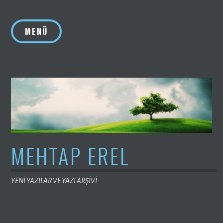
İçeriğe
geç
MENÜ
MEHTAP EREL
YENİ YAZILAR VE YAZI ARŞİVİ