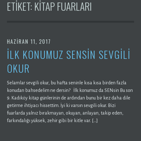
ETIKET:
KITAP FUARLARI
HAZIRAN 11, 2017
İLK KONUMUZ SENSİN SEVGİLİ
OKUR
Selamlar sevgili okur, bu hafta seninle kısa kısa birden fazla
konudan bahsedelim ne dersin? İlk konumuz da SENsin Bu son
9. Kadıköy kitap günlerinin de ardından bunu bir kez daha dile
getirme ihtiyacı hissettim. İyi ki varsın sevgili okur. Bizi
fuarlarda yalnız bırakmayan, okuyan, anlayan, takip eden,
farkındalığı yüksek, zehir gibi bir kitle var. […]