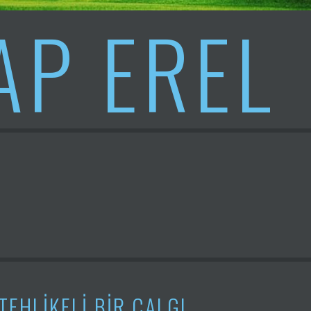
AP EREL
TEHLİKELİ BİR ÇALGI