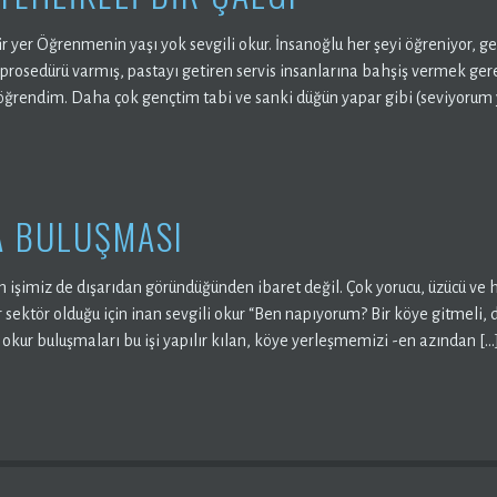
bir yer Öğrenmenin yaşı yok sevgili okur. İnsanoğlu her şeyi öğreniyor, 
r prosedürü varmış, pastayı getiren servis insanlarına bahşiş vermek ge
öğrendim. Daha çok gençtim tabi ve sanki düğün yapar gibi (seviyorum
 BULUŞMASI
m işimiz de dışarıdan göründüğünden ibaret değil. Çok yorucu, üzücü ve hı
bir sektör olduğu için inan sevgili okur “Ben napıyorum? Bir köye gitmel
 okur buluşmaları bu işi yapılır kılan, köye yerleşmemizi -en azından […