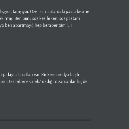
gelişiyor, tanışıyor. Özel zamanlardaki pasta kesme
rekirmiş. Ben bunu söz kesilirken, söz pastam
 ya ben abartmayı) hep beraber tüm […]
rpalayıcı tarafları var. Bir kere medya başlı
i, domates biber ekmeli.” dediğim zamanlar hiç de
]