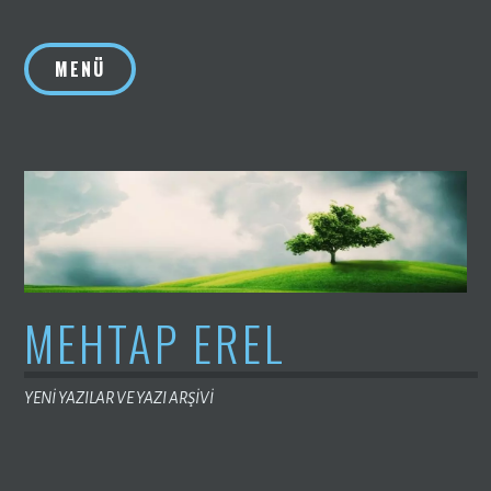
İçeriğe
geç
MENÜ
MEHTAP EREL
YENİ YAZILAR VE YAZI ARŞİVİ