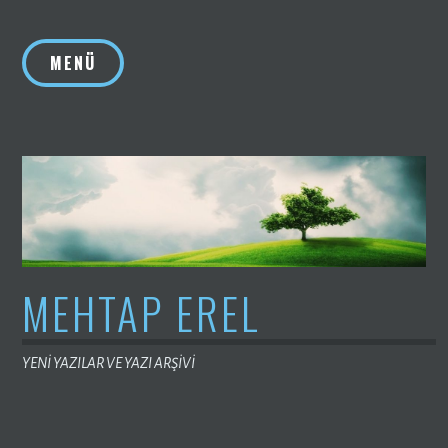
İçeriğe
geç
MENÜ
MEHTAP EREL
YENİ YAZILAR VE YAZI ARŞİVİ