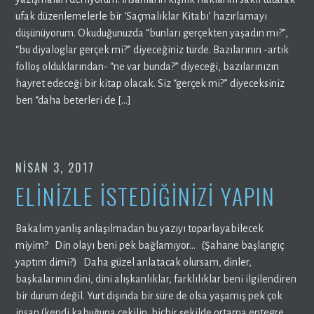
ufak düzenlemelerle bir ‘Saçmalıklar Kitabı’ hazırlamayı
düşünüyorum. Okuduğunuzda “bunları gerçekten yaşadın mı?”,
“bu diyaloglar gerçek mi?” diyeceğiniz türde. Bazılarının -artık
folloş olduklarından- “ne var bunda?” diyeceği, bazılarınızın
hayret edeceği bir kitap olacak. Siz “gerçek mi?” diyeceksiniz
ben “daha beterleri de […]
NISAN 3, 2017
ELİNİZLE İSTEDİĞİNİZİ YAPIN
Bakalım yanlış anlaşılmadan bu yazıyı toparlayabilecek
miyim? Din olayı beni pek bağlamıyor… (Şahane başlangıç
yaptım dimi?) Daha güzel anlatacak olursam, dinler,
başkalarının dini, dini alışkanlıklar, farklılıklar beni ilgilendiren
bir durum değil. Yurt dışında bir süre de olsa yaşamış pek çok
insan (kendi kabuğuna çekilip, hiçbir şekilde ortama entegre