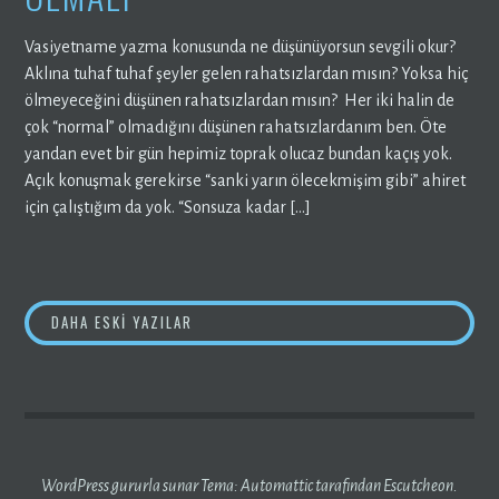
Vasiyetname yazma konusunda ne düşünüyorsun sevgili okur?
Aklına tuhaf tuhaf şeyler gelen rahatsızlardan mısın? Yoksa hiç
ölmeyeceğini düşünen rahatsızlardan mısın? Her iki halin de
çok “normal” olmadığını düşünen rahatsızlardanım ben. Öte
yandan evet bir gün hepimiz toprak olucaz bundan kaçış yok.
Açık konuşmak gerekirse “sanki yarın ölecekmişim gibi” ahiret
için çalıştığım da yok. “Sonsuza kadar […]
YAZI
DAHA ESKI YAZILAR
GEZINMESI
WordPress gururla sunar
Tema:
Automattic
tarafından Escutcheon.