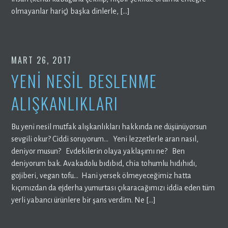
olmayanlar hariç) başka dinlerle, […]
MART 26, 2017
YENİ NESİL BESLENME
ALIŞKANLIKLARI
Bu yeni nesil mutfak alışkanlıkları hakkında ne düşünüyorsun
sevgili okur? Ciddi soruyorum… Yeni lezzetlerle aran nasıl,
deniyor musun? Evdekilerin olaya yaklaşımı ne? Ben
deniyorum bak. Avakadolu bıdıbıd, chia tohumlu hıdıhıdı,
gojiberi, vegan tofu… Hani yersek ölmeyeceğimiz hatta
kıçımızdan da ejderha yumurtası çıkaracağımızı iddia eden tüm
yerli yabancı ürünlere bir şans verdim. Ne […]