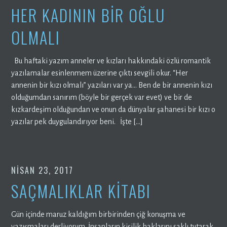
HER KADININ BİR OĞLU
OLMALI
Bu haftaki yazım anneler ve kızları hakkındaki özlü romantik
yazılamalar esinlenmem üzerine çıktı sevgili okur. “Her
annenin bir kızı olmalı” yazıları var ya… Ben de bir annenin kızı
olduğumdan sanırım (böyle bir gerçek var evet) ve bir de
kızkardeşim olduğundan ve onun da dünyalar şahanesi bir kızı o
yazılar pek duygulandırıyor beni. İşte […]
NISAN 23, 2017
SAÇMALIKLAR KİTABI
Gün içinde maruz kaldığım birbirinden çiğ konuşma ve
yazışmaları derliyorum. İnsanların kişilik haklarını saklı tutarak