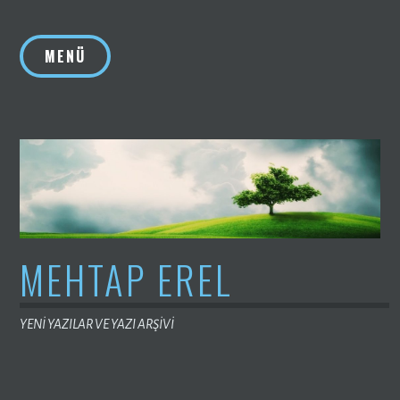
İçeriğe
geç
MENÜ
MEHTAP EREL
YENİ YAZILAR VE YAZI ARŞİVİ