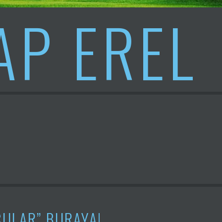
AP EREL
CULAR” BURAYA!