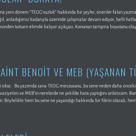
ana yeni dönem “TEOG’suzluk” hakkında bir şeyler, öneriler falan yaz
eğil, anladığımız kadarıyla üzerinde çalışmalar devam ediyor, belli hatl
esinden tutsam elimde kalıyor açıkçası. Konunun tartışma boyutunu olay
SAİNT BENOİT VE MEB (YAŞANAN T
i okur, Bu yazımda sana TEOG mevzusunu, bu sene neden daha önceki s
 vaziyetini ve MEB’in nerelerde ne şekilde hata yaptığını anlatıcam. Bun
. Böylelikle hem bu sene ne yaşandığı hakkında bir fikrin olacak, hem