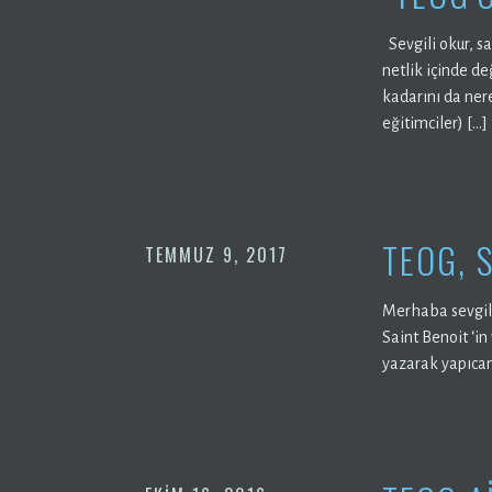
Sevgili okur, s
netlik içinde d
kadarını da ner
eğitimciler) […]
TEOG, 
TEMMUZ 9, 2017
Merhaba sevgil
Saint Benoit ‘in
yazarak yapıcam