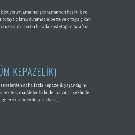
mak istiyorum ama her şey tamamen kesinlik ve
ar ortaya çıkmış durumda elbette ve ortaya çıkan
ın uzmanlarına (ki burada kastettiğim tarafsız
ÜM KEPAZELIK)
enelerden daha fazla kepazelik yaşandığını,
u tek tek, maddeler halinde, bir zincir şeklinde
 gelecek senelerde çocukları […]