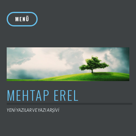
İçeriğe
geç
MENÜ
MEHTAP EREL
YENİ YAZILAR VE YAZI ARŞİVİ